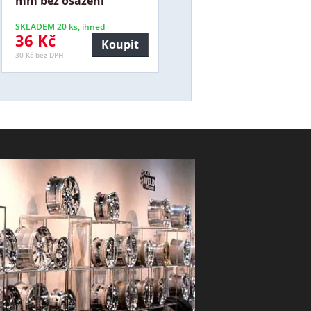
mm bez osazení
SKLADEM 20 ks, ihned
36 Kč
Koupit
30 Kč bez DPH