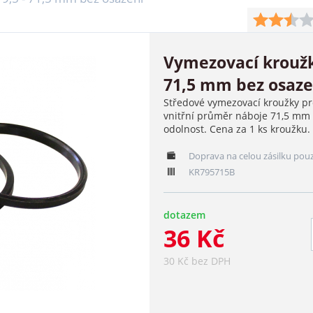
Vymezovací kroužk
71,5 mm bez osaze
Středové vymezovací kroužky pr
vnitřní průměr náboje 71,5 mm b
odolnost. Cena za 1 ks kroužku.
Doprava na celou zásilku pou
KR795715B
dotazem
36 Kč
30 Kč bez DPH