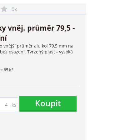
0x
y vněj. průměr 79,5 -
ní
o vnější průměr alu kol 79,5 mm na
ez osazení. Tvrzený plast - vysoká
ze
85 Kč
Koupit
ks