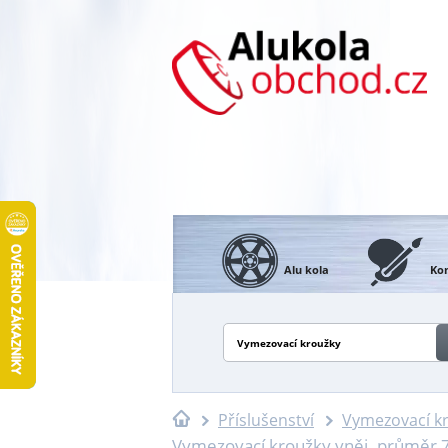
Alu kola
Kon
Vymezovací kroužky
Příslušenství
Vymezovací k
Vymezovací kroužky vněj. průměr 7