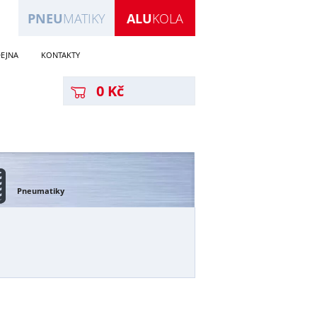
PNEU
MATIKY
ALU
KOLA
EJNA
KONTAKTY
0 Kč
Pneumatiky