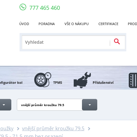
777 465 460
ÚVOD
PORADNA
VŠE O NÁKUPU
CERTIFIKACE
PROD
figurátor kol
TPMS
Příslušenství
vnější průměr kroužku 79.5
roužky
vnější průměr kroužku 79.5
9,5 - 71,5 mm bez osazení