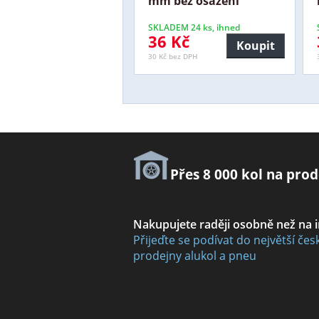
mm bez osazení
SKLADEM 24 ks, ihned
36 Kč
Koupit
30 Kč bez DPH
Přes 8 000 kol na prod
Nakupujete raději osobně než na 
Přijeďte se podívat do největší čes
prodejny alukol a pneu