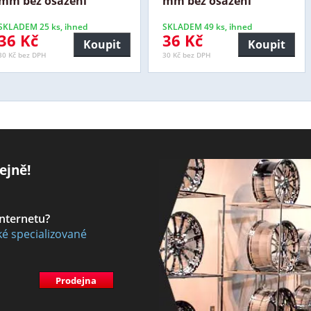
mm bez osazení
mm bez osazení
SKLADEM 25 ks, ihned
SKLADEM 49 ks, ihned
36 Kč
36 Kč
Koupit
Koupit
30 Kč bez DPH
30 Kč bez DPH
ejně!
internetu?
ké specializované
Prodejna