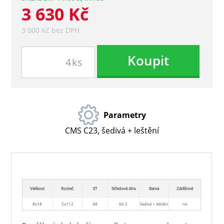
3 630 Kč
3 000 Kč bez DPH
Koupit
ks
Parametry
CMS C23, šedivá + leštění
Velikost
Rozteč
ET
Středová díra
Barva
Zátěžové
8x18
5x112
48
66.5
šedivá + leštění
ne