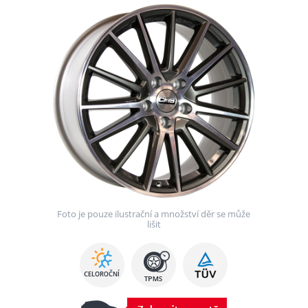
Foto je pouze ilustrační a množství děr se může
lišit