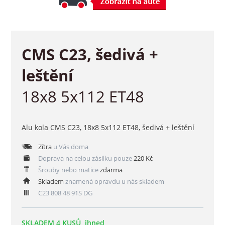
CMS C23, šedivá +
leštění
18x8 5x112 ET48
Alu kola CMS C23, 18x8 5x112 ET48, šedivá + leštění
Zítra
u Vás doma
Doprava na celou zásilku pouze
220 Kč
Šrouby nebo matice
zdarma
Skladem
znamená opravdu u nás skladem
C23 808 48 91S DG
SKLADEM 4 KUSŮ, ihned