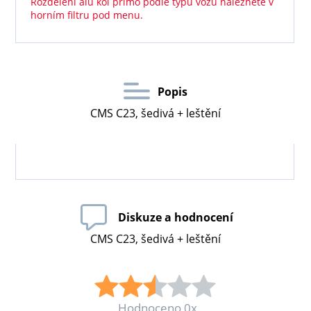
Rozdělení alu kol přímo podle typu vozu naleznete v
horním filtru pod menu.
Popis
CMS C23, šedivá + leštění
Diskuze a hodnocení
CMS C23, šedivá + leštění
Hodnoceno 0x