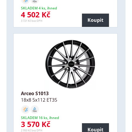
SKLADEM 4 ks, ihned
4 502 Kč
Koupit
3 721 Kč bez DPH
Arceo S1013
18x8 5x112 ET35
SKLADEM 16 ks, ihned
3 570 Kč
Koupit
2 950 Kč bez DPH