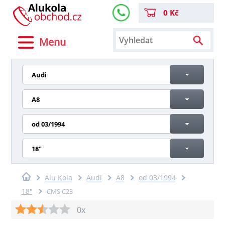
0 Kč
Menu
Audi
A8
od 03/1994
18"
Alu Kola
Audi
A8
od 03/1994
18"
CMS C23
0x