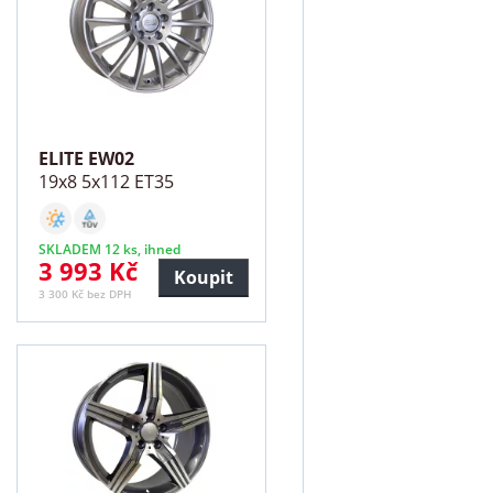
ELITE EW02
19x8 5x112 ET35
SKLADEM 12 ks, ihned
3 993 Kč
Koupit
3 300 Kč bez DPH