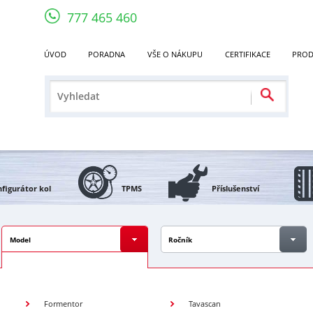
777 465 460
ÚVOD
PORADNA
VŠE O NÁKUPU
CERTIFIKACE
PROD
figurátor kol
TPMS
Příslušenství
Model
Ročník
Formentor
Tavascan