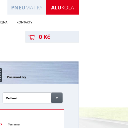
PNEU
MATIKY
ALU
KOLA
EJNA
KONTAKTY
0 Kč
Pneumatiky
Velikost
Terramar