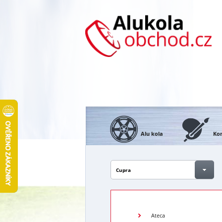
Alu kola
Kon
Cupra
Ateca