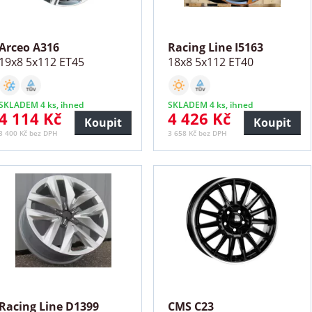
Arceo A316
Racing Line I5163
19x8 5x112 ET45
18x8 5x112 ET40
SKLADEM 4 ks, ihned
SKLADEM 4 ks, ihned
4 114 Kč
4 426 Kč
Koupit
Koupit
3 400 Kč bez DPH
3 658 Kč bez DPH
Racing Line D1399
CMS C23