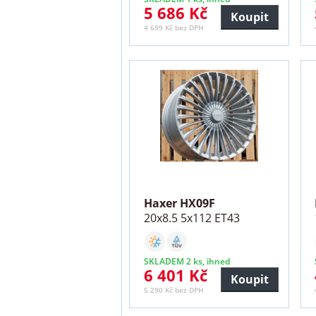
5 686 Kč
Koupit
4 699 Kč bez DPH
Haxer HX09F
20x8.5 5x112 ET43
SKLADEM 2 ks, ihned
6 401 Kč
Koupit
5 290 Kč bez DPH