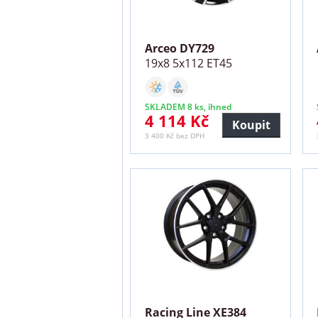
Arceo DY729
19x8 5x112 ET45
SKLADEM 8 ks, ihned
4 114 Kč
Koupit
3 400 Kč bez DPH
Racing Line XE384