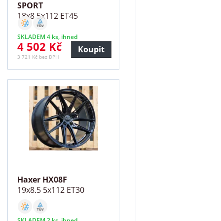
SPORT
18x8 5x112 ET45
SKLADEM 4 ks, ihned
4 502 Kč
Koupit
3 721 Kč bez DPH
Haxer HX08F
19x8.5 5x112 ET30
SKLADEM 2 ks, ihned