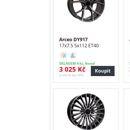
Arceo DY917
17x7.5 5x112 ET40
SKLADEM 4 ks, ihned
3 025 Kč
Koupit
2 500 Kč bez DPH