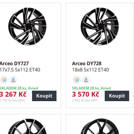
Arceo DY727
Arceo DY728
17x7.5 5x112 ET40
18x8 5x112 ET40
SKLADEM 28 ks, ihned
SKLADEM 28 ks, ihned
3 267 Kč
3 570 Kč
Koupit
Koupit
2 700 Kč bez DPH
2 950 Kč bez DPH