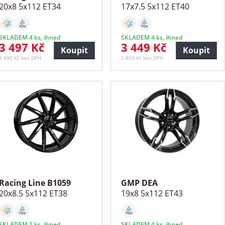
20x8 5x112 ET34
17x7.5 5x112 ET40
SKLADEM 4 ks, ihned
SKLADEM 4 ks, ihned
3 497 Kč
3 449 Kč
Koupit
Koupit
2 890 Kč bez DPH
2 850 Kč bez DPH
Racing Line B1059
GMP DEA
20x8.5 5x112 ET38
19x8 5x112 ET43
SKLADEM 1 ks, ihned
SKLADEM 4 ks, ihned