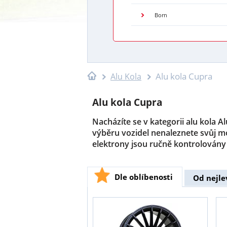
Born
Alu kola Cupra
Alu Kola
Alu kola Cupra
Nacházíte se v kategorii alu kola 
výběru vozidel nenaleznete svůj m
elektrony jsou ručně kontrolovány
Dle oblíbenosti
Od nejle