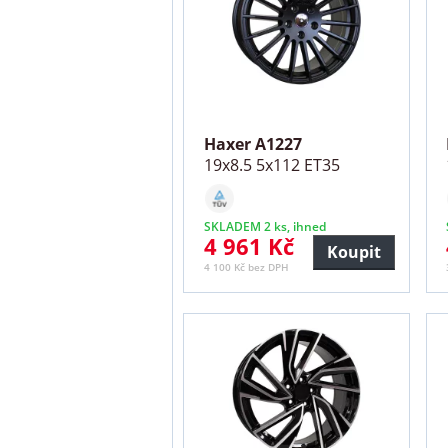
Haxer A1227
19x8.5 5x112 ET35
SKLADEM 2 ks, ihned
4 961 Kč
Koupit
4 100 Kč bez DPH