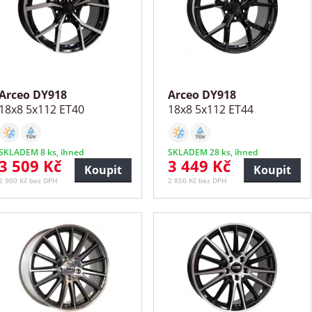
Arceo DY918
Arceo DY918
18x8 5x112 ET40
18x8 5x112 ET44
SKLADEM 8 ks, ihned
SKLADEM 28 ks, ihned
3 509 Kč
3 449 Kč
Koupit
Koupit
2 900 Kč bez DPH
2 850 Kč bez DPH