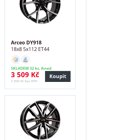
Arceo DY918
18x8 5x112 ET44
SKLADEM 32 ks, ihned
3 509 Kč
Koupit
2 900 Kč bez DPH