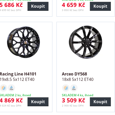
5 686 Kč
4 659 Kč
Koupit
Koupit
4 699 Kč bez DPH
3 850 Kč bez DPH
Racing Line H4101
Arceo DY568
19x8.5 5x112 ET40
18x8 5x112 ET40
SKLADEM 2 ks, ihned
SKLADEM 4 ks, ihned
4 869 Kč
3 509 Kč
Koupit
Koupit
4 024 Kč bez DPH
2 900 Kč bez DPH