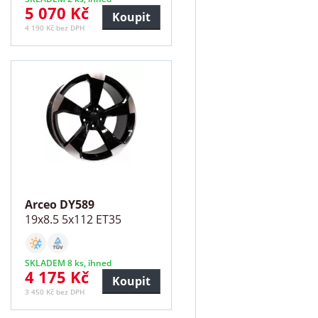
5 070 Kč
Koupit
4 190 Kč bez DPH
Arceo DY589
19x8.5 5x112 ET35
SKLADEM 8 ks, ihned
4 175 Kč
Koupit
3 450 Kč bez DPH