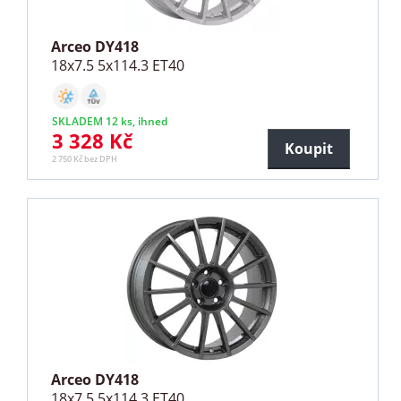
Arceo DY418
18x7.5 5x114.3 ET40
SKLADEM 12 ks, ihned
3 328 Kč
Koupit
2 750 Kč bez DPH
Arceo DY418
18x7.5 5x114.3 ET40