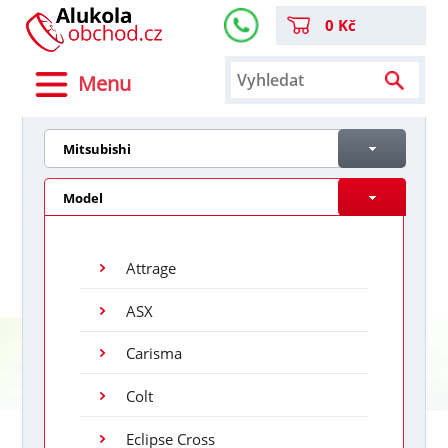
0 Kč
Menu
Mitsubishi
Model
Attrage
ASX
Carisma
Colt
Eclipse Cross