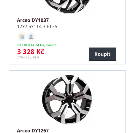
Arceo DY1037
17x7 5x114.3 ET35
SKLADEM 24 ks, ihned
3 328 Kč
Koupit
2 750 Kč bez DPH
Arceo DY1267