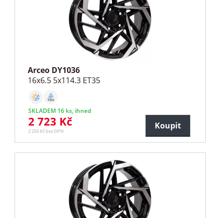
Arceo DY1036
16x6.5 5x114.3 ET35
SKLADEM 16 ks, ihned
2 723 Kč
Koupit
2 250 Kč bez DPH