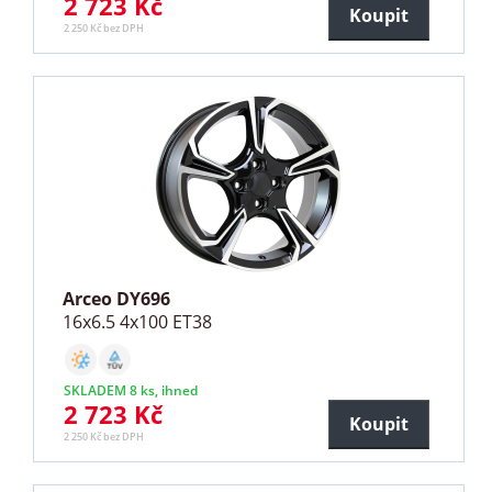
2 723 Kč
Koupit
2 250 Kč bez DPH
Arceo DY696
16x6.5 4x100 ET38
SKLADEM 8 ks, ihned
2 723 Kč
Koupit
2 250 Kč bez DPH