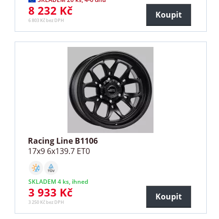
8 232 Kč
Koupit
6 803 Kč bez DPH
Racing Line B1106
17x9 6x139.7 ET0
SKLADEM 4 ks, ihned
3 933 Kč
Koupit
3 250 Kč bez DPH