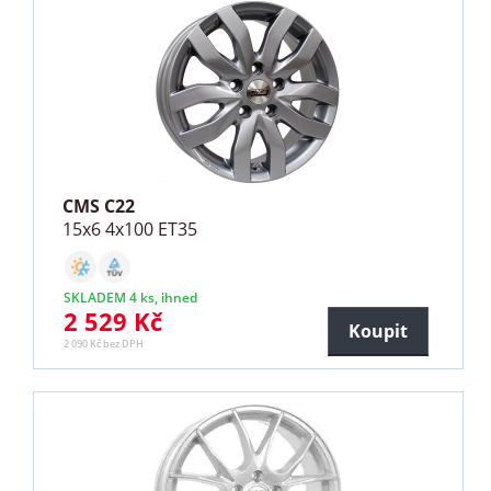
CMS C22
15x6 4x100 ET35
SKLADEM 4 ks, ihned
2 529 Kč
Koupit
2 090 Kč bez DPH