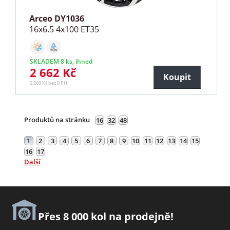
Arceo DY1036
16x6.5 4x100 ET35
SKLADEM 8 ks, ihned
2 662 Kč
Koupit
2 200 Kč bez DPH
Produktů na stránku
16
32
48
1
2
3
4
5
6
7
8
9
10
11
12
13
14
15
16
17
Další
Přes 8 000 kol na prodejně!