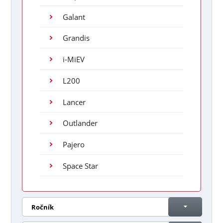
Galant
Grandis
i-MiEV
L200
Lancer
Outlander
Pajero
Space Star
Ročník