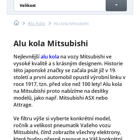
Velikost
Alu Kola
Alu kola Mitsubishi
Alu kola Mitsubishi
Nejlevnější
alu kola
na vozy Mitsubishi ve
vysoké kvalitě a s krásným designem. Historie
této japonské značky se začala psát již v 19.
století a první automobil opustil výrobní linku v
roce 1917, tzn. před více než 100 lety! Alu kola
na Mitsubishi proto nabízíme na desítky
modelů, jako např. Mitsubishi ASX nebo
Attrage.
Ve filtru výše si vyberte konkrétní model,
ročník a velikost pneumatik Vašeho vozu
Mitsubishi, čímž zobrazíte všechny elektrony,
které budou přesně pasovat na Váš konkrétní