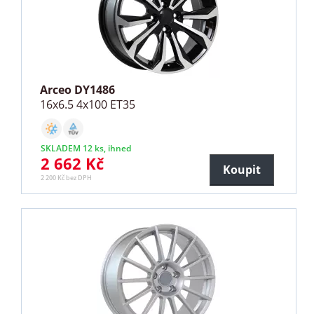
Arceo DY1486
16x6.5 4x100 ET35
SKLADEM 12 ks, ihned
2 662 Kč
Koupit
2 200 Kč bez DPH