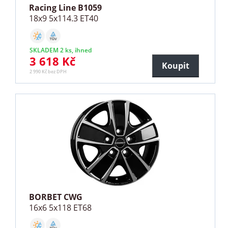
Racing Line B1059
18x9 5x114.3 ET40
SKLADEM 2 ks, ihned
3 618 Kč
Koupit
2 990 Kč bez DPH
BORBET CWG
16x6 5x118 ET68