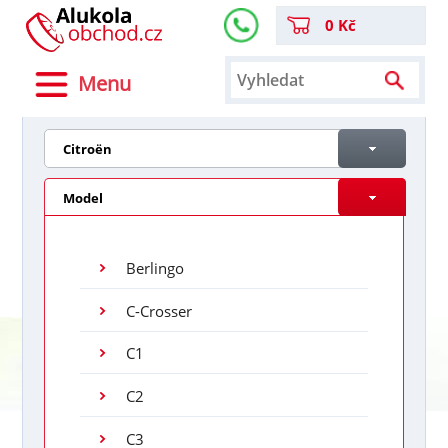
0 Kč
Menu
Citroën
Model
Berlingo
C-Crosser
C1
C2
C3