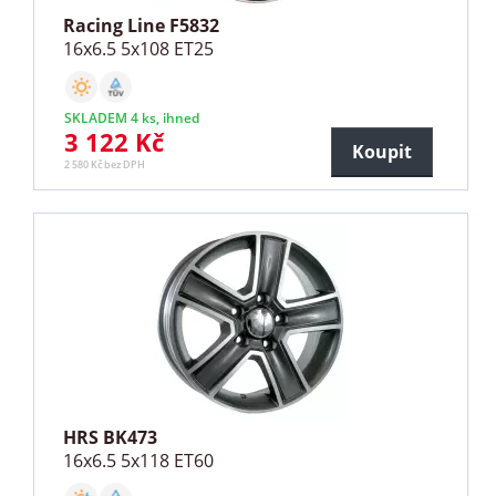
Racing Line F5832
16x6.5 5x108 ET25
SKLADEM 4 ks, ihned
3 122 Kč
Koupit
2 580 Kč bez DPH
HRS BK473
16x6.5 5x118 ET60