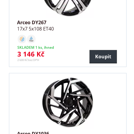
Arceo DY267
17x7 5x108 ET40
SKLADEM 1 ks, ihned
3 146 Kč
Koupit
2 600 Kč bez DPH
Arceo DY1036