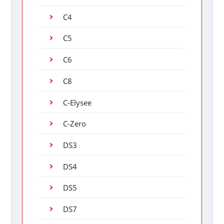
C4
C5
C6
C8
C-Elysee
C-Zero
DS3
DS4
DS5
DS7