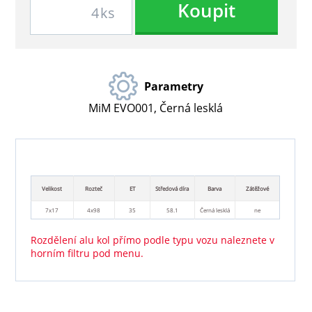
Koupit
ks
Parametry
MiM EVO001, Černá lesklá
Velikost
Rozteč
ET
Středová díra
Barva
Zátěžové
7x17
4x98
35
58.1
Černá lesklá
ne
Rozdělení alu kol přímo podle typu vozu naleznete v
horním filtru pod menu.