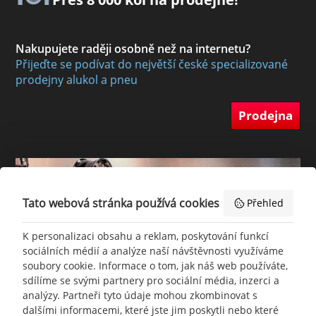
Nakupujete raději osobně než na internetu?
Přijeďte se podívat do největší české specializované
prodejny alukol a pneu
Prodejna
Tato webová stránka používá cookies
Přehled
K personalizaci obsahu a reklam, poskytování funkcí
sociálních médií a analýze naší návštěvnosti využíváme
soubory cookie. Informace o tom, jak náš web používáte,
sdílíme se svými partnery pro sociální média, inzerci a
analýzy. Partneři tyto údaje mohou zkombinovat s
dalšími informacemi, které jste jim poskytli nebo které