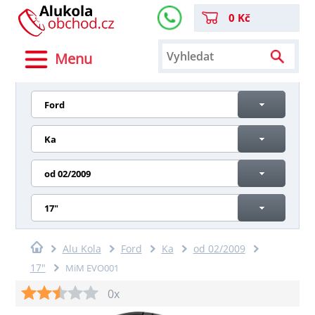
0 Kč
Menu
Ford
Ka
od 02/2009
17"
Alu Kola
Ford
Ka
od 02/2009
17"
MiM EVO001
0x