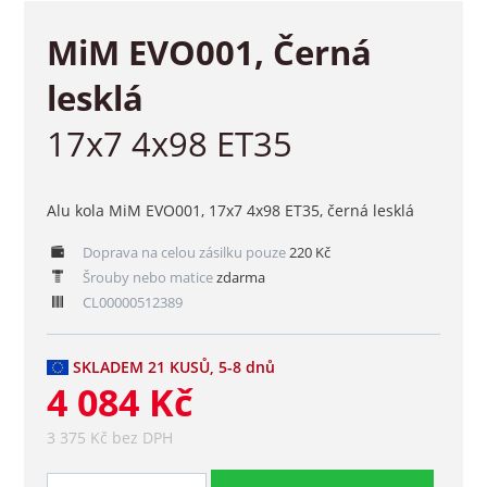
MiM EVO001, Černá
lesklá
17x7 4x98 ET35
Alu kola MiM EVO001, 17x7 4x98 ET35, černá lesklá
Doprava na celou zásilku pouze
220 Kč
Šrouby nebo matice
zdarma
CL00000512389
SKLADEM 21 KUSŮ, 5-8 dnů
4 084 Kč
3 375 Kč bez DPH