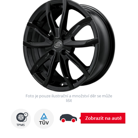
Foto je pouze ilustrační a množství děr se může
lišit