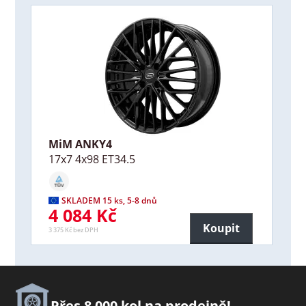
MiM ANKY4
17x7 4x98 ET34.5
SKLADEM 15 ks, 5-8 dnů
4 084 Kč
Koupit
3 375 Kč bez DPH
Přes 8 000 kol na prodejně!