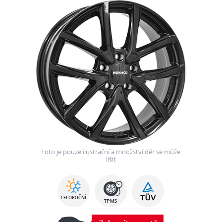
Foto je pouze ilustrační a množství děr se může
lišit