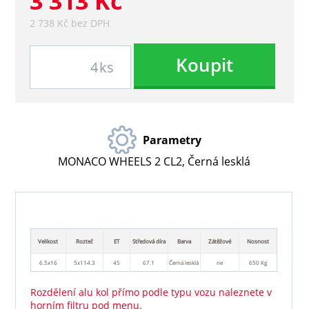
3 313 Kč
2 738 Kč bez DPH
Koupit
ks
Parametry
MONACO WHEELS 2 CL2, Černá lesklá
Velikost
Rozteč
ET
Středová díra
Barva
Zátěžové
Nosnost
6.5x16
5x114.3
45
67.1
Černá lesklá
ne
650 Kg
Rozdělení alu kol přímo podle typu vozu naleznete v
horním filtru pod menu.