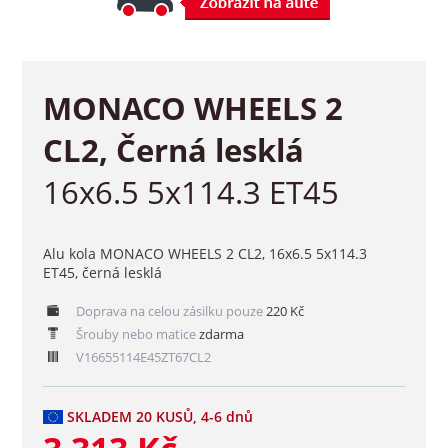
MONACO WHEELS 2
CL2, Černá lesklá
16x6.5 5x114.3 ET45
Alu kola MONACO WHEELS 2 CL2, 16x6.5 5x114.3
ET45, černá lesklá
Doprava na celou zásilku pouze
220 Kč
Šrouby nebo matice
zdarma
V16655114E45ZT67CL2
SKLADEM 20 KUSŮ, 4-6 dnů