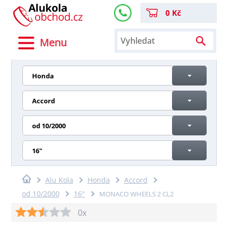
0 Kč
Menu
Honda
Accord
od 10/2000
16"
Alu Kola
Honda
Accord
od 10/2000
16"
MONACO WHEELS 2 CL2
0x