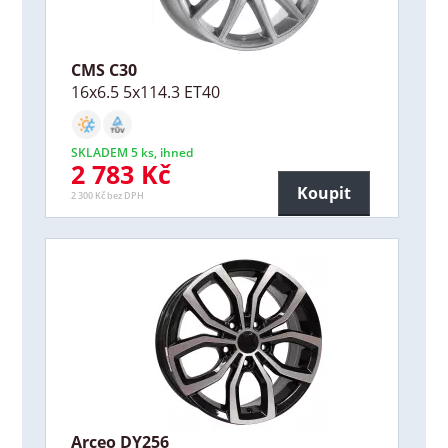
CMS C30
16x6.5 5x114.3 ET40
SKLADEM 5 ks, ihned
2 783 Kč
Koupit
2 300 Kč bez DPH
Arceo DY256