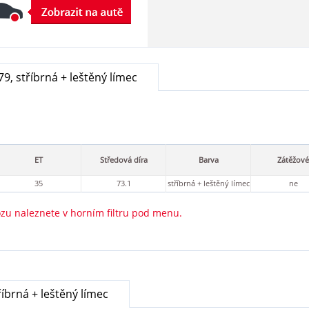
9, stříbrná + leštěný límec
ET
Středová díra
Barva
Zátěžové
35
73.1
stříbrná + leštěný límec
ne
ozu naleznete v horním filtru pod menu.
říbrná + leštěný límec