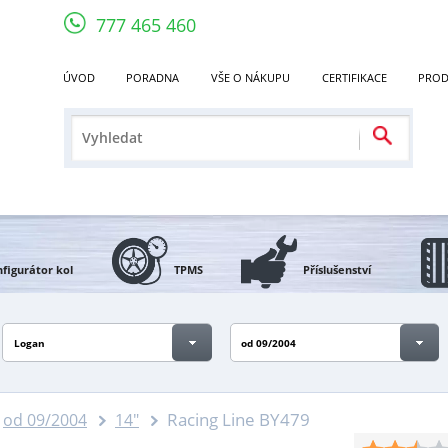
777 465 460
ÚVOD
PORADNA
VŠE O NÁKUPU
CERTIFIKACE
PROD
figurátor kol
TPMS
Příslušenství
Logan
od 09/2004
Racing Line BY479
od 09/2004
14"