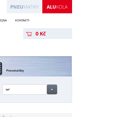
PNEU
MATIKY
ALU
KOLA
EJNA
KONTAKTY
0 Kč
Pneumatiky
14"