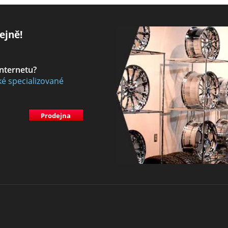
ejně!
internetu?
ké specializované
Prodejna