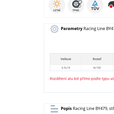
Parametry
Racing Line BY47
Velikost
Rozteč
6.5x14
4x100
Rozdělení alu kol přímo podle typu v
Popis
Racing Line BY479, st