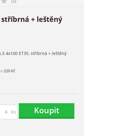
0x
 stříbrná + leštěný
.5 4x100 ET35, stříbrná + leštěný
ze
220 Kč
Koupit
ks