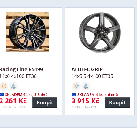
Racing Line B5199
ALUTEC GRIP
14x6 4x100 ET38
14x5.5 4x100 ET35
SKLADEM 64 ks, 5-8 dnů
SKLADEM 4 ks, 4-6 dnů
2 261 Kč
3 915 Kč
Koupit
Koupit
1 868 Kč bez DPH
3 235 Kč bez DPH