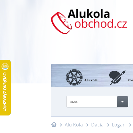
Alu kola
Kon
Dacia
Alu Kola
Dacia
Logan