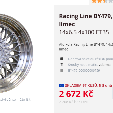
Racing Line BY479,
límec
14x6.5 4x100 ET35
Alu kola Racing Line BY479, 14x6
límec
Doprava na celou zásilku pou
Šrouby nebo matice
zdarma
BY479_000000006759
SKLADEM 97 KUSŮ, 5-8 dnů
2 672 Kč
ství děr se může lišit
2 208 Kč bez DPH