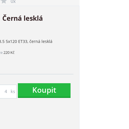
0x
 Černá lesklá
8.5 5x120 ET33, černá lesklá
ze
220 Kč
Koupit
ks