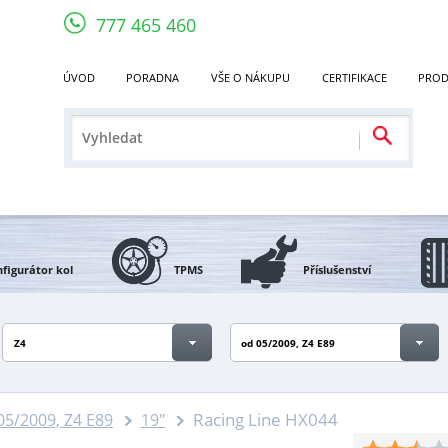
777 465 460
ÚVOD
PORADNA
VŠE O NÁKUPU
CERTIFIKACE
PROD
figurátor kol
TPMS
Příslušenství
Z4
od 05/2009, Z4 E89
Racing Line HX044
05/2009, Z4 E89
19"