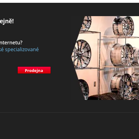
ejně!
internetu?
ké specializované
Prodejna