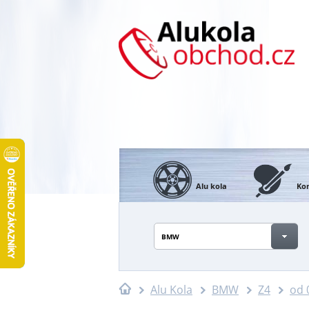
Alu kola
Kon
BMW
Alu Kola
BMW
Z4
od 