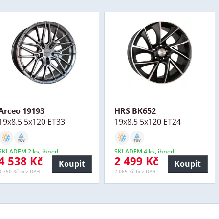
Arceo 19193
HRS BK652
19x8.5 5x120 ET33
19x8.5 5x120 ET24
SKLADEM 2 ks, ihned
SKLADEM 4 ks, ihned
4 538 Kč
2 499 Kč
Koupit
Koupit
3 750 Kč bez DPH
2 065 Kč bez DPH