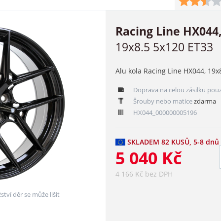
Racing Line HX044,
19x8.5 5x120 ET33
Alu kola Racing Line HX044, 19x
Doprava na celou zásilku pou
Šrouby nebo matice
zdarma
HX044_000000005196
SKLADEM 82 KUSŮ, 5-8 dnů
5 040 Kč
4 166 Kč bez DPH
ství děr se může lišit