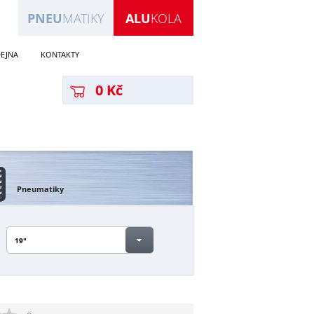
PNEU
MATIKY
ALU
KOLA
EJNA
KONTAKTY
0 Kč
Pneumatiky
19"