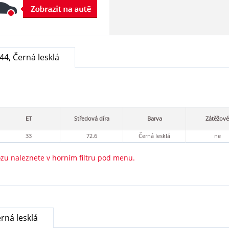
44, Černá lesklá
ET
Středová díra
Barva
Zátěžové
33
72.6
Černá lesklá
ne
ozu naleznete v horním filtru pod menu.
rná lesklá