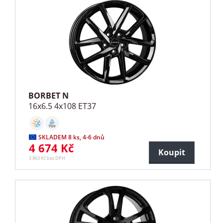
BORBET N
16x6.5 4x108 ET37
SKLADEM 8 ks, 4-6 dnů
4 674 Kč
Koupit
3 863 Kč bez DPH