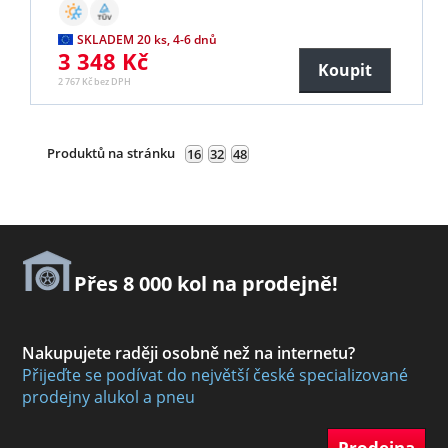
SKLADEM 20 ks, 4-6 dnů
3 348 Kč
Koupit
2 767 Kč bez DPH
Produktů na stránku
16
32
48
Přes 8 000 kol na prodejně!
Nakupujete raději osobně než na internetu?
Přijeďte se podívat do největší české specializované
prodejny alukol a pneu
Prodejna