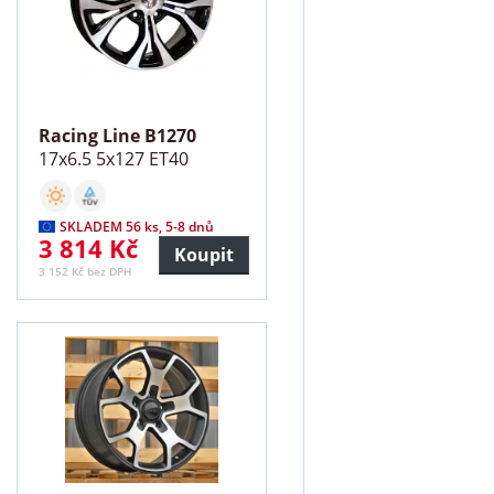
Racing Line B1270
17x6.5 5x127 ET40
SKLADEM 56 ks, 5-8 dnů
3 814 Kč
Koupit
3 152 Kč bez DPH