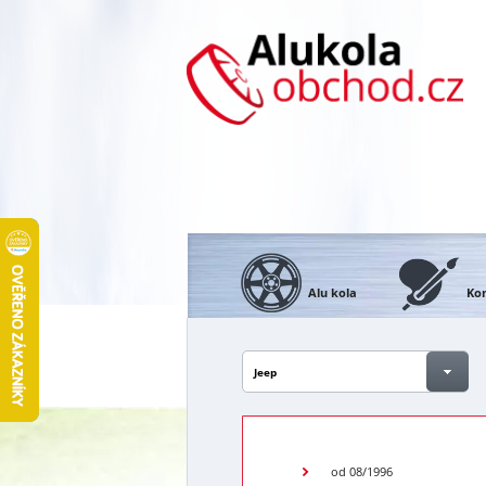
Alu kola
Kon
Jeep
od 08/1996