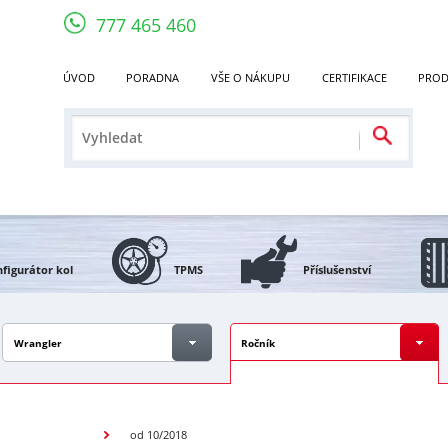
777 465 460
ÚVOD
PORADNA
VŠE O NÁKUPU
CERTIFIKACE
PROD
figurátor kol
TPMS
Příslušenství
Wrangler
Ročník
od 10/2018