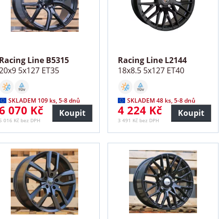
Racing Line B5315
Racing Line L2144
20x9 5x127 ET35
18x8.5 5x127 ET40
SKLADEM 109 ks, 5-8 dnů
SKLADEM 48 ks, 5-8 dnů
6 070 Kč
4 224 Kč
Koupit
Koupit
5 016 Kč bez DPH
3 491 Kč bez DPH