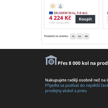
SKLADEM 56 ks, 5-8 dnů
4 224 Kč
Koupit
3 491 Kč bez DPH
Produktů na stránku
16
32
48
Přes 8 000 kol na prod
Nakupujete raději osobně než na 
Přijeďte se podívat do největší čes
prodejny alukol a pneu