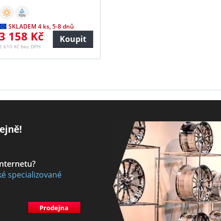
SKLADEM 4 ks, 5-8 dnů
3 158 Kč
Koupit
2 610 Kč bez DPH
ejně!
internetu?
ké specializované
Prodejna