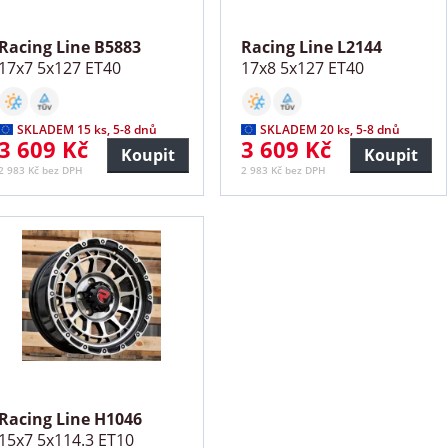
Racing Line B5883
Racing Line L2144
17x7 5x127 ET40
17x8 5x127 ET40
SKLADEM 15 ks, 5-8 dnů
SKLADEM 20 ks, 5-8 dnů
3 609 Kč
3 609 Kč
Koupit
Koupit
2 983 Kč bez DPH
2 983 Kč bez DPH
Racing Line H1046
15x7 5x114.3 ET10