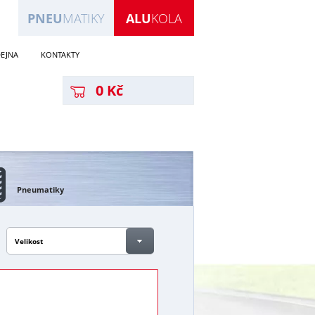
PNEU
MATIKY
ALU
KOLA
EJNA
KONTAKTY
0 Kč
Pneumatiky
Velikost