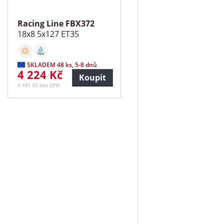
Racing Line FBX372
18x8 5x127 ET35
SKLADEM 48 ks, 5-8 dnů
4 224 Kč
Koupit
3 491 Kč bez DPH