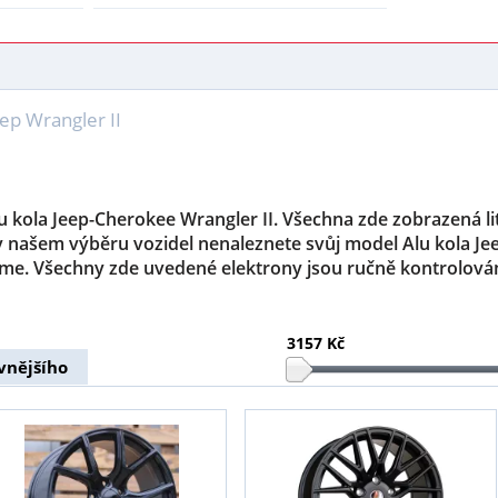
eep Wrangler II
lu kola Jeep-Cherokee Wrangler II. Všechna zde zobrazená lit
v našem výběru vozidel nenaleznete svůj model Alu kola Je
me. Všechny zde uvedené elektrony jsou ručně kontrolován
3157 Kč
vnějšího