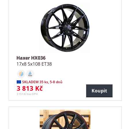
Haxer HX036
17x8 5x108 ET38
SKLADEM 35 ks, 5-8 dnů
3 813 Kč
Koupit
3 151 Kč bez DPH