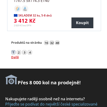
17x7.5 5x114.3 ET40
SKLADEM 32 ks, 5-8 dnů
3 412 Kč
Koupit
2 820 Kč bez DPH
Produktů na stránku
16
32
48
1
2
3
4
Další
Přes 8 000 kol na prodejně!
Nakupujete raději osobně než na internetu?
Přijeďte se podívat do největší české specializované