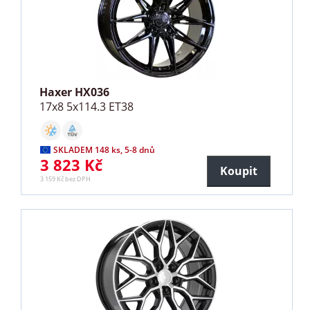
Haxer HX036
17x8 5x114.3 ET38
SKLADEM 148 ks, 5-8 dnů
3 823 Kč
Koupit
3 159 Kč bez DPH