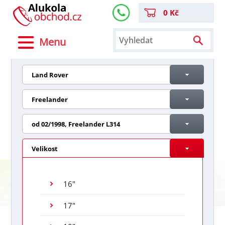
0 Kč
Menu
Land Rover
Freelander
od 02/1998, Freelander L314
Velikost
16"
17"