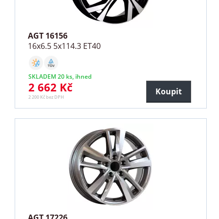
AGT 16156
16x6.5 5x114.3 ET40
SKLADEM 20 ks, ihned
2 662 Kč
Koupit
2 200 Kč bez DPH
AGT 17226