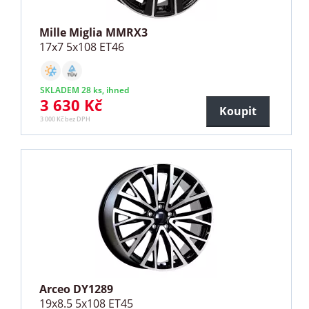
Mille Miglia MMRX3
17x7 5x108 ET46
SKLADEM 28 ks, ihned
3 630 Kč
Koupit
3 000 Kč bez DPH
Arceo DY1289
19x8.5 5x108 ET45