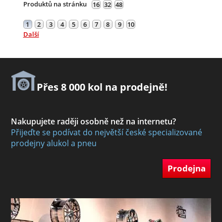
Produktů na stránku
16
32
48
1
2
3
4
5
6
7
8
9
10
Další
Přes 8 000 kol na prodejně!
Nakupujete raději osobně než na internetu?
Přijeďte se podívat do největší české specializované
prodejny alukol a pneu
Prodejna