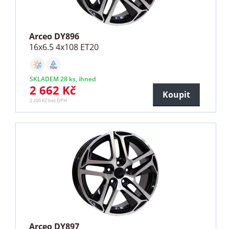
Arceo DY896
16x6.5 4x108 ET20
SKLADEM 28 ks, ihned
2 662 Kč
Koupit
2 200 Kč bez DPH
Arceo DY897