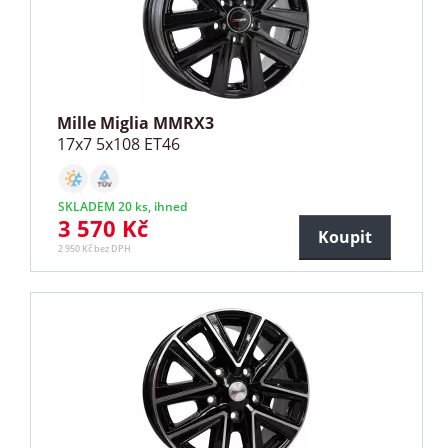
Mille Miglia MMRX3
17x7 5x108 ET46
SKLADEM 20 ks, ihned
3 570 Kč
Koupit
2 950 Kč bez DPH