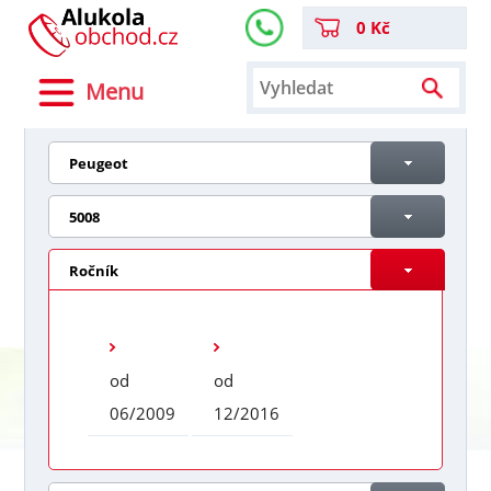
0 Kč
Menu
Peugeot
5008
Ročník
od
od
06/2009
12/2016