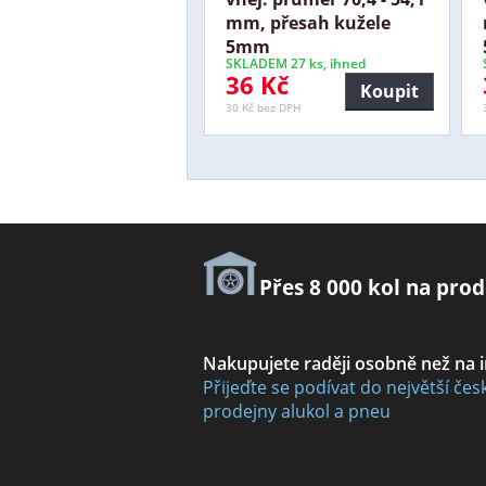
mm, přesah kužele
5mm
SKLADEM 27 ks, ihned
36 Kč
Koupit
30 Kč bez DPH
Přes 8 000 kol na prod
Nakupujete raději osobně než na 
Přijeďte se podívat do největší čes
prodejny alukol a pneu