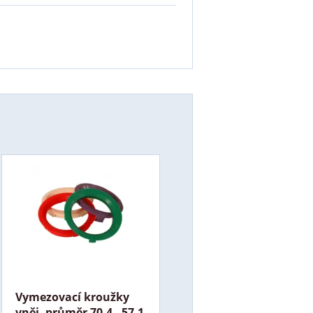
Vymezovací kroužky
vněj. průměr 70,4 - 57,1