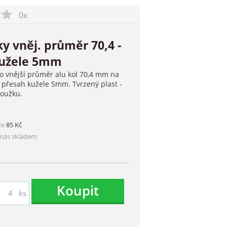
0x
y vněj. průměr 70,4 -
kužele 5mm
o vnější průměr alu kol 70,4 mm na
 přesah kužele 5mm. Tvrzený plast -
roužku.
ze
85 Kč
nás skladem
Koupit
ks