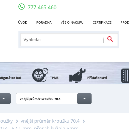
777 465 460
ÚVOD
PORADNA
VŠE O NÁKUPU
CERTIFIKACE
PROD
figurátor kol
TPMS
Příslušenství
vnější průměr kroužku 70.4
roužky
vnější průměr kroužku 70.4
70,4 - 67,1 mm, přesah kužele 5mm