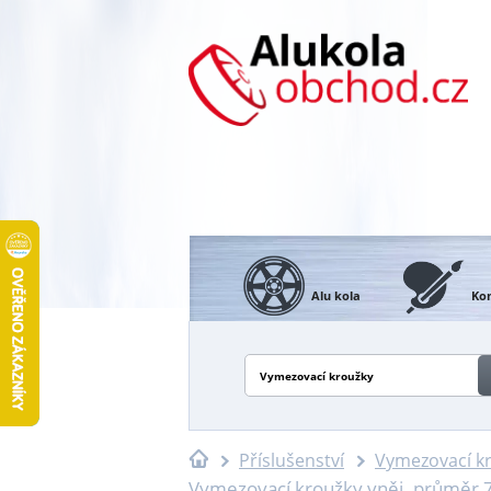
Alu kola
Kon
Vymezovací kroužky
Příslušenství
Vymezovací k
Vymezovací kroužky vněj. průměr 