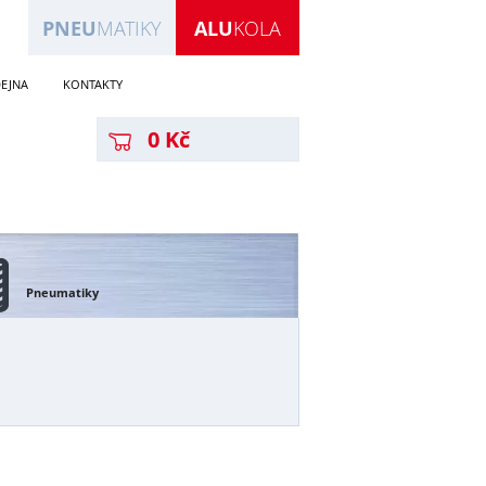
PNEU
MATIKY
ALU
KOLA
EJNA
KONTAKTY
0 Kč
Pneumatiky