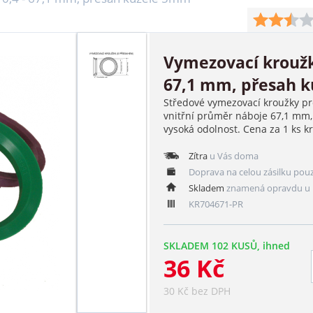
Vymezovací kroužk
67,1 mm, přesah 
Středové vymezovací kroužky pr
vnitřní průměr náboje 67,1 mm,
vysoká odolnost. Cena za 1 ks k
Zítra
u Vás doma
Doprava na celou zásilku pou
Skladem
znamená opravdu u 
KR704671-PR
SKLADEM 102 KUSŮ, ihned
36 Kč
30 Kč bez DPH