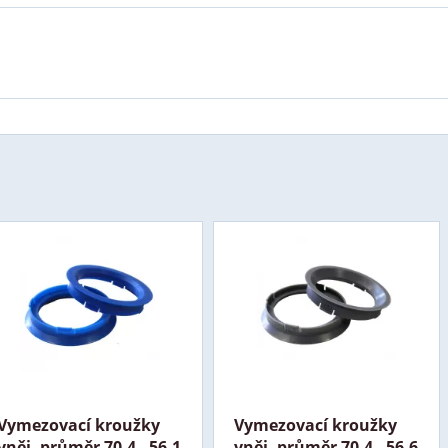
Vymezovací kroužky
Vymezovací kroužky
vněj. průměr 70,4 - 56,1
vněj. průměr 70,4 - 56,6