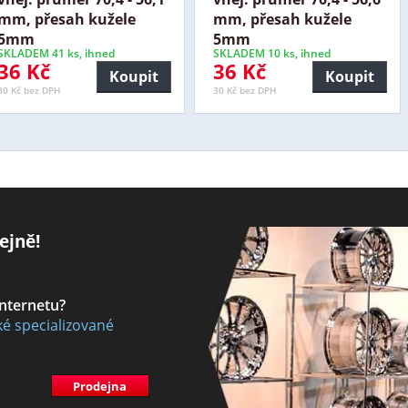
mm, přesah kužele
mm, přesah kužele
5mm
5mm
SKLADEM 41 ks, ihned
SKLADEM 10 ks, ihned
36 Kč
36 Kč
Koupit
Koupit
30 Kč bez DPH
30 Kč bez DPH
ejně!
internetu?
ké specializované
Prodejna