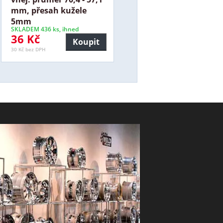
mm, přesah kužele
5mm
SKLADEM 436 ks, ihned
36 Kč
Koupit
30 Kč bez DPH