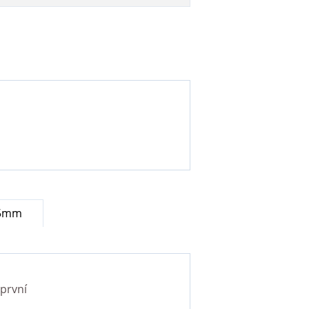
 5mm
první