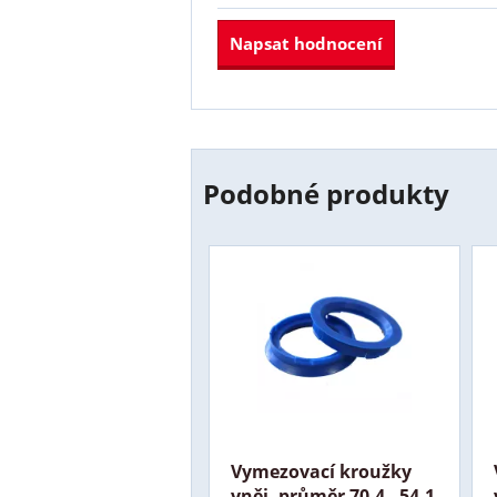
Napsat hodnocení
Podobné produkty
Vymezovací kroužky
vněj. průměr 70,4 - 54,1