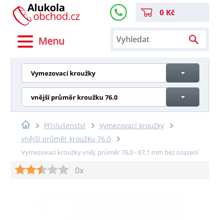
0 Kč
Menu
Vymezovací kroužky
vnější průměr kroužku 76.0
Příslušenství
Vymezovací kroužky
vnější průměr kroužku 76.0
Vymezovací kroužky vněj. průměr 76,0 - 67,1 mm bez osazení
0x