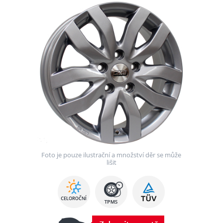
Foto je pouze ilustrační a množství děr se může
lišit