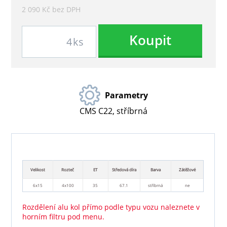
2 090 Kč bez DPH
Koupit
ks
Parametry
CMS C22, stříbrná
Velikost
Rozteč
ET
Středová díra
Barva
Zátěžové
6x15
4x100
35
67.1
stříbrná
ne
Rozdělení alu kol přímo podle typu vozu naleznete v
horním filtru pod menu.