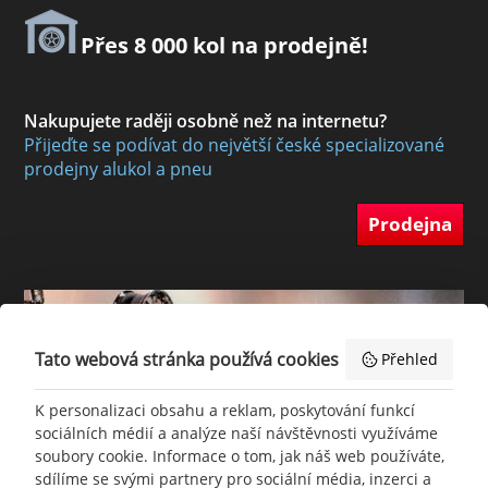
Přes 8 000 kol na prodejně!
Nakupujete raději osobně než na internetu?
Přijeďte se podívat do největší české specializované
prodejny alukol a pneu
Prodejna
Tato webová stránka používá cookies
Přehled
K personalizaci obsahu a reklam, poskytování funkcí
sociálních médií a analýze naší návštěvnosti využíváme
soubory cookie. Informace o tom, jak náš web používáte,
sdílíme se svými partnery pro sociální média, inzerci a