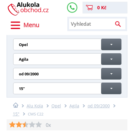
0 Kč
Menu
Opel
Agila
od 09/2000
15"
Alu Kola
Opel
Agila
od 09/2000
15"
CMS C22
0x