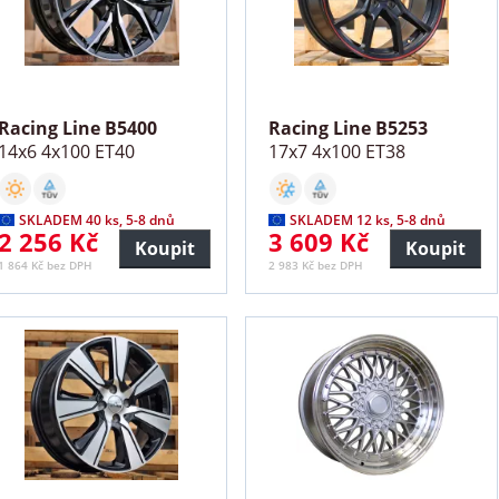
Racing Line B5400
Racing Line B5253
14x6 4x100 ET40
17x7 4x100 ET38
SKLADEM 40 ks, 5-8 dnů
SKLADEM 12 ks, 5-8 dnů
2 256 Kč
3 609 Kč
Koupit
Koupit
1 864 Kč bez DPH
2 983 Kč bez DPH