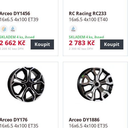
Arceo DY1456
RC Racing RC233
16x6.5 4x100 ET39
16x6.5 4x100 ET40
SKLADEM 4 ks, ihned
SKLADEM 4 ks, ihned
2 662 Kč
2 783 Kč
Koupit
Koupit
2 200 Kč bez DPH
2 300 Kč bez DPH
Arceo DY176
Arceo DY1886
16x6.5 4x100 ET35
16x6.5 4x100 ET35