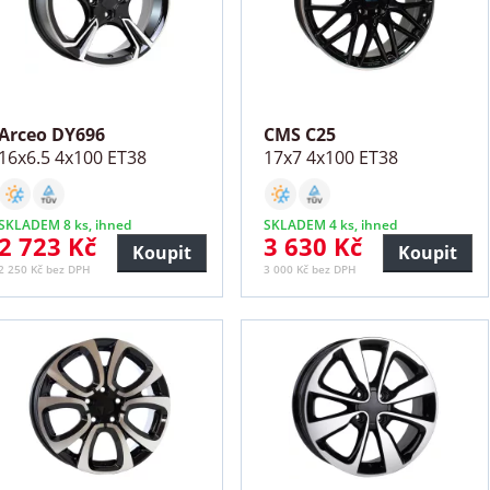
Arceo DY696
CMS C25
16x6.5 4x100 ET38
17x7 4x100 ET38
SKLADEM 8 ks, ihned
SKLADEM 4 ks, ihned
2 723 Kč
3 630 Kč
Koupit
Koupit
2 250 Kč bez DPH
3 000 Kč bez DPH