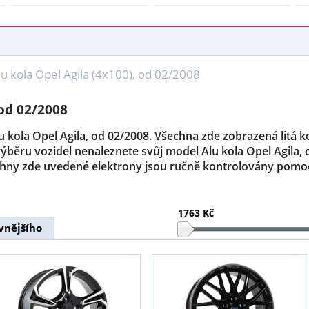
lu kola Opel Agila (4x100), od 02/2008
 od 02/2008
lu kola Opel Agila, od 02/2008. Všechna zde zobrazená litá k
ýběru vozidel nenaleznete svůj model Alu kola Opel Agila,
hny zde uvedené elektrony jsou ručně kontrolovány pomocí
1763 Kč
vnějšího