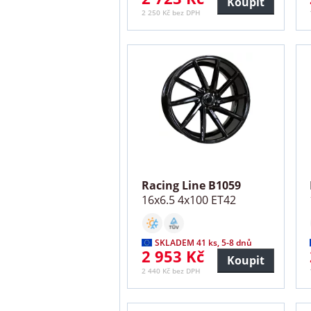
Koupit
2 250 Kč bez DPH
Racing Line B1059
16x6.5 4x100 ET42
SKLADEM 41 ks, 5-8 dnů
2 953 Kč
Koupit
2 440 Kč bez DPH