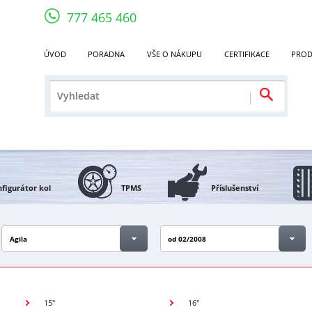
777 465 460
ÚVOD
PORADNA
VŠE O NÁKUPU
CERTIFIKACE
PROD
figurátor kol
TPMS
Příslušenství
Agila
od 02/2008
15"
16"