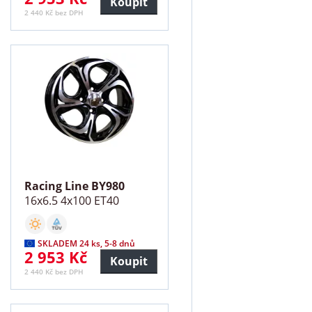
Koupit
2 440 Kč bez DPH
Racing Line BY980
16x6.5 4x100 ET40
SKLADEM 24 ks, 5-8 dnů
2 953 Kč
Koupit
2 440 Kč bez DPH