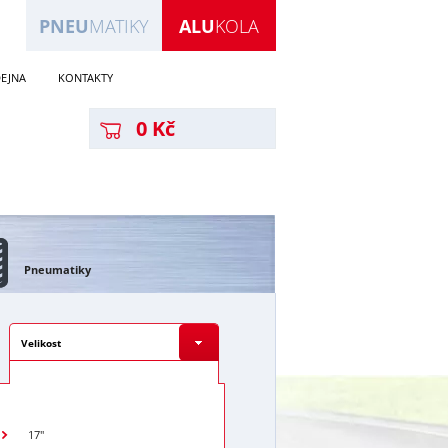
PNEU
MATIKY
ALU
KOLA
EJNA
KONTAKTY
0 Kč
Pneumatiky
Velikost
17"