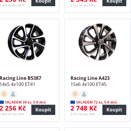
Koupit
Koupit
1 864 Kč bez DPH
2 101 Kč bez DPH
Racing Line B5387
Racing Line A423
14x5 4x100 ET41
15x6 4x100 ET45
SKLADEM 39 ks, 5-8 dnů
SKLADEM 72 ks, 5-8 dnů
2 256 Kč
2 748 Kč
Koupit
Koupit
1 864 Kč bez DPH
2 271 Kč bez DPH