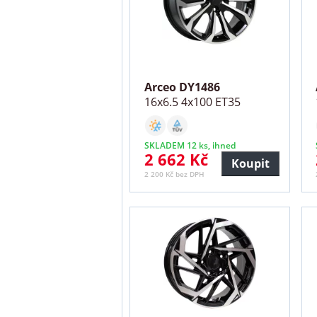
Arceo DY1486
16x6.5 4x100 ET35
SKLADEM 12 ks, ihned
2 662 Kč
Koupit
2 200 Kč bez DPH