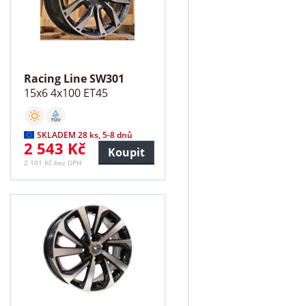
Racing Line SW301
15x6 4x100 ET45
SKLADEM 28 ks, 5-8 dnů
2 543 Kč
Koupit
2 101 Kč bez DPH