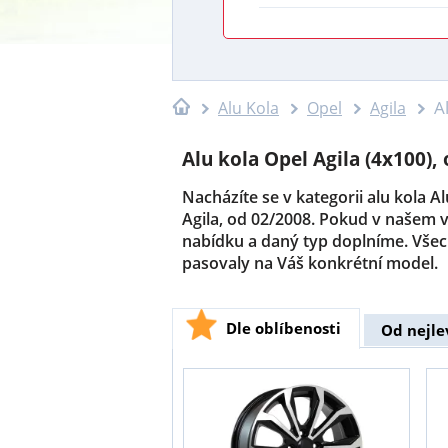
A
Alu Kola
Opel
Agila
Alu kola Opel Agila (4x100),
Nacházíte se v kategorii alu kola A
Agila, od 02/2008. Pokud v našem v
nabídku a daný typ doplníme. Všec
pasovaly na Váš konkrétní model.
Dle oblíbenosti
Od nejle