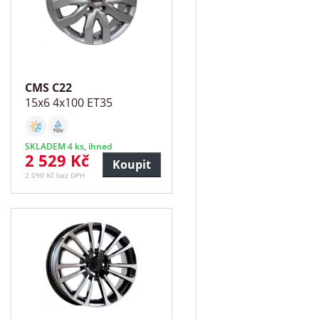
CMS C22
15x6 4x100 ET35
SKLADEM 4 ks, ihned
2 529 Kč
Koupit
2 090 Kč bez DPH