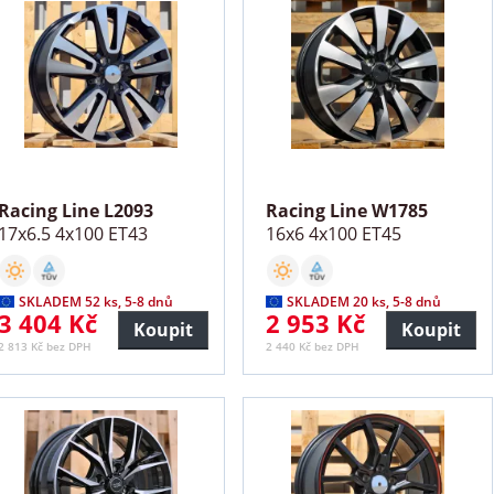
Racing Line L2093
Racing Line W1785
17x6.5 4x100 ET43
16x6 4x100 ET45
SKLADEM 52 ks, 5-8 dnů
SKLADEM 20 ks, 5-8 dnů
3 404 Kč
2 953 Kč
Koupit
Koupit
2 813 Kč bez DPH
2 440 Kč bez DPH