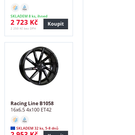
SKLADEM 8 ks, ihned
2 723 Kč
Koupit
2 250 Kč bez DPH
Racing Line B1058
16x6.5 4x100 ET42
SKLADEM 32 ks, 5-8 dnů
2 953 Kč