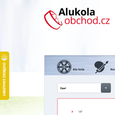
Alu kola
Kon
Opel
14"