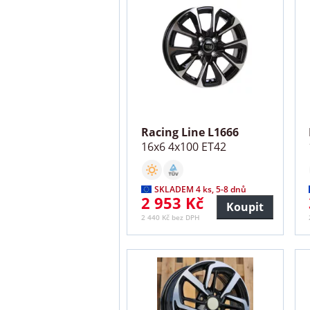
Racing Line L1666
16x6 4x100 ET42
SKLADEM 4 ks, 5-8 dnů
2 953 Kč
Koupit
2 440 Kč bez DPH