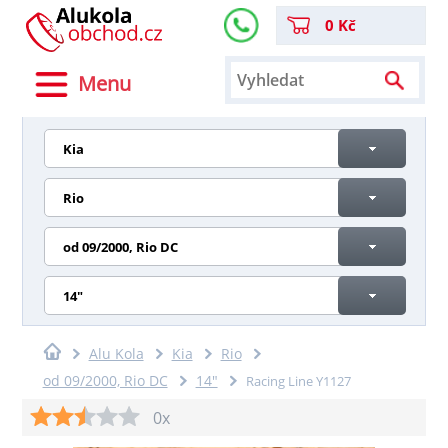
0 Kč
Menu
Kia
Rio
od 09/2000, Rio DC
14"
Alu Kola
Kia
Rio
od 09/2000, Rio DC
14"
Racing Line Y1127
0x