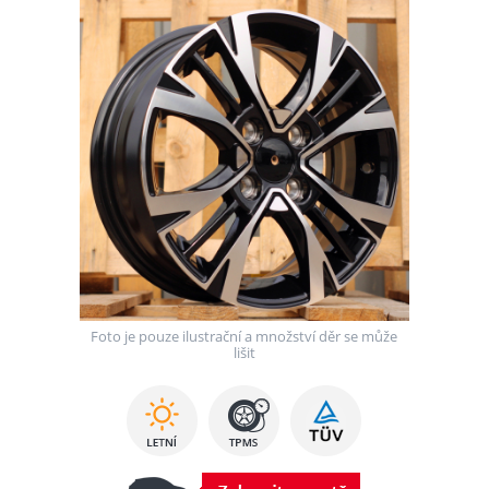
Foto je pouze ilustrační a množství děr se může
lišit