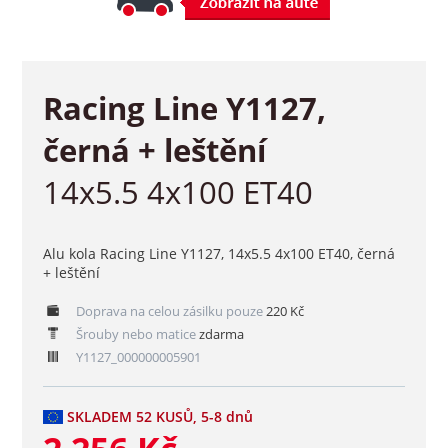
Racing Line Y1127,
černá + leštění
14x5.5 4x100 ET40
Alu kola Racing Line Y1127, 14x5.5 4x100 ET40, černá
+ leštění
Doprava na celou zásilku pouze
220 Kč
Šrouby nebo matice
zdarma
Y1127_000000005901
SKLADEM 52 KUSŮ, 5-8 dnů