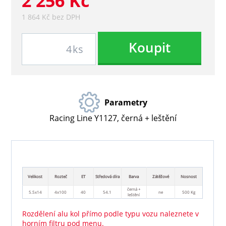
2 256 Kč
1 864 Kč bez DPH
Koupit
ks
Parametry
Racing Line Y1127, černá + leštění
Velikost
Rozteč
ET
Středová díra
Barva
Zátěžové
Nosnost
černá +
5.5x14
4x100
40
54.1
ne
500 Kg
leštění
Rozdělení alu kol přímo podle typu vozu naleznete v
horním filtru pod menu.