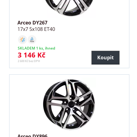
Arceo DY267
17x7 5x108 ET40
SKLADEM 1 ks, ihned
3 146 Kč
Koupit
2 600 Kč bez DPH
Arceo DY896