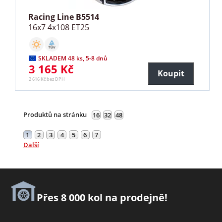
Racing Line B5514
16x7 4x108 ET25
SKLADEM 48 ks, 5-8 dnů
3 165 Kč
Koupit
2 616 Kč bez DPH
Produktů na stránku
16
32
48
1
2
3
4
5
6
7
Další
Přes 8 000 kol na prodejně!