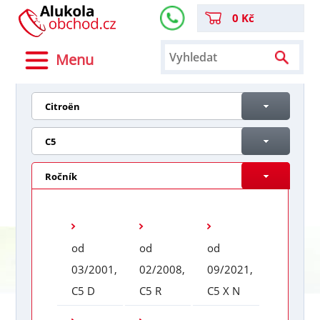
0 Kč
Menu
Citroën
C5
Ročník
od
od
od
03/2001,
02/2008,
09/2021,
C5 D
C5 R
C5 X N