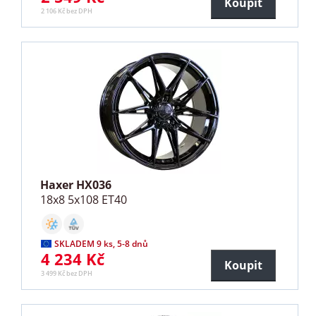
Koupit
2 106 Kč bez DPH
Haxer HX036
18x8 5x108 ET40
SKLADEM 9 ks, 5-8 dnů
4 234 Kč
Koupit
3 499 Kč bez DPH