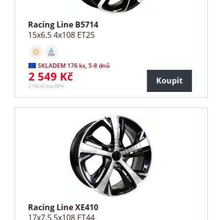
Racing Line B5714
15x6.5 4x108 ET25
SKLADEM 176 ks, 5-8 dnů
2 549 Kč
Koupit
2 106 Kč bez DPH
Racing Line XE410
17x7.5 5x108 ET44