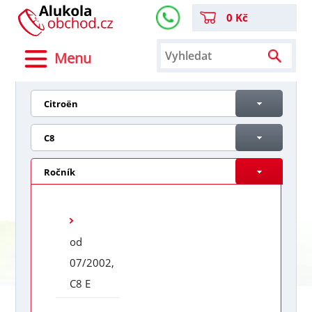
0 Kč
Menu
Citroën
C8
Ročník
od
07/2002,
C8 E