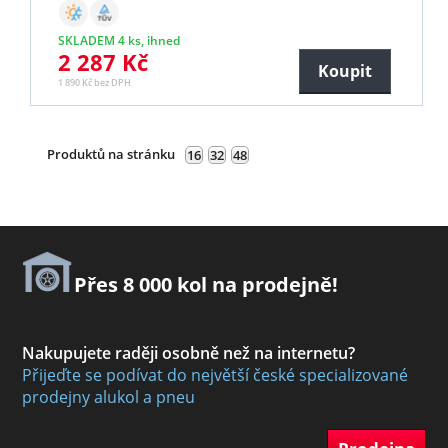
SKLADEM 4 ks, ihned
2 287 Kč
Koupit
1 890 Kč bez DPH
Produktů na stránku
16
32
48
Přes 8 000 kol na prodejně!
Nakupujete raději osobně než na internetu?
Přijeďte se podívat do největší české specializované
prodejny alukol a pneu