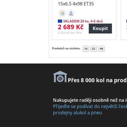
15x6.5 4x98 ET35
SKLADEM 20 ks, 4-6 dnů
2 689 Kč
Koupit
2 222 Kč bez DPH
Produktů na stránku
16
32
48
Přes 8 000 kol na prod
Nakupujete raději osobně než na 
Přijeďte se podívat do největší čes
prodejny alukol a pneu