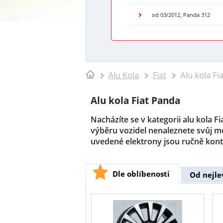
od 03/2012, Panda 312
Alu kola Fi
Alu Kola
Fiat
Alu kola Fiat Panda
Nacházíte se v kategorii alu kola F
výběru vozidel nenaleznete svůj m
uvedené elektrony jsou ručně kont
Dle oblíbenosti
Od nejle