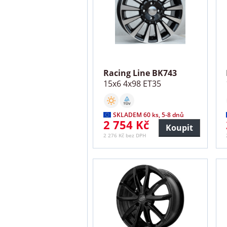
Racing Line BK743
15x6 4x98 ET35
SKLADEM 60 ks, 5-8 dnů
2 754 Kč
Koupit
2 276 Kč bez DPH