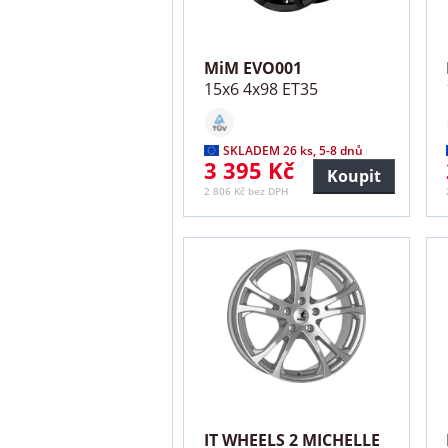
MiM EVO001
15x6 4x98 ET35
SKLADEM 26 ks, 5-8 dnů
3 395 Kč
Koupit
2 806 Kč bez DPH
IT WHEELS 2 MICHELLE