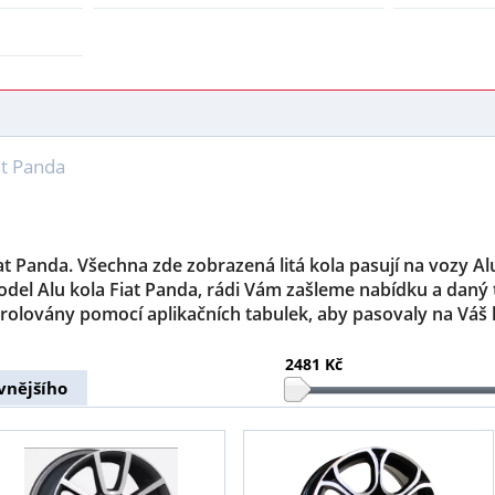
at Panda
iat Panda. Všechna zde zobrazená litá kola pasují na vozy A
odel Alu kola Fiat Panda, rádi Vám zašleme nabídku a daný
rolovány pomocí aplikačních tabulek, aby pasovaly na Váš
2481 Kč
vnějšího