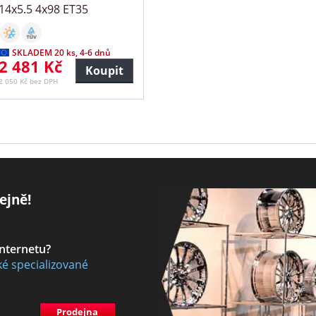
14x5.5 4x98 ET35
SKLADEM 20 ks, 4-6 dnů
2 481 Kč
Koupit
2 050 Kč bez DPH
ejně!
internetu?
ké specializované
Prodejna