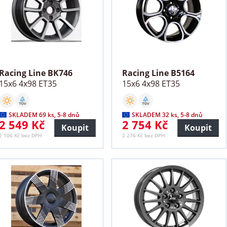
Racing Line BK746
Racing Line B5164
15x6 4x98 ET35
15x6 4x98 ET35
SKLADEM 69 ks, 5-8 dnů
SKLADEM 32 ks, 5-8 dnů
2 549 Kč
2 754 Kč
Koupit
Koupit
2 106 Kč bez DPH
2 276 Kč bez DPH