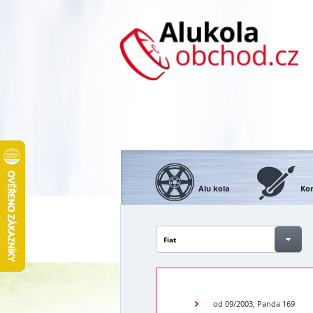
Alu kola
Kon
Fiat
od 09/2003, Panda 169