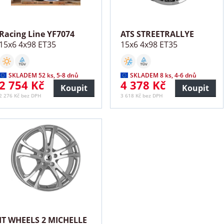
Racing Line YF7074
ATS STREETRALLYE
15x6 4x98 ET35
15x6 4x98 ET35
SKLADEM 52 ks, 5-8 dnů
SKLADEM 8 ks, 4-6 dnů
2 754 Kč
4 378 Kč
Koupit
Koupit
2 276 Kč bez DPH
3 618 Kč bez DPH
IT WHEELS 2 MICHELLE