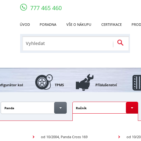
777 465 460
ÚVOD
PORADNA
VŠE O NÁKUPU
CERTIFIKACE
PROD
figurátor kol
TPMS
Příslušenství
Panda
Ročník
od 10/2004, Panda Cross 169
od 10/20