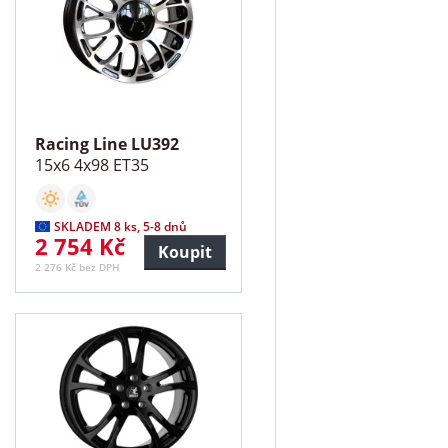
Racing Line LU392
15x6 4x98 ET35
SKLADEM 8 ks, 5-8 dnů
2 754 Kč
Koupit
2 276 Kč bez DPH