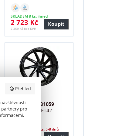
SKLADEM 8 ks, ihned
2 723 Kč
Koupit
2 250 Kč bez DPH
Přehled
 návštěvnosti
Racing Line B1059
 partnery pro
16x6.5 4x100 ET42
informacemi,
SKLADEM 41 ks, 5-8 dnů
2 960 Kč