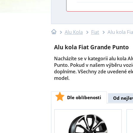
Alu kola F
Alu Kola
Fiat
Alu kola Fiat Grande Punto
Nacházíte se v kategorii alu kola A
Punto. Pokud v našem výběru vozid
doplníme. Všechny zde uvedené ele
model.
Dle oblíbenosti
Od nejle