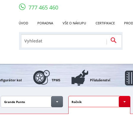
777 465 460
ÚVOD
PORADNA
VŠE O NÁKUPU
CERTIFIKACE
PROD
figurátor kol
TPMS
Příslušenství
Grande Punto
Ročník