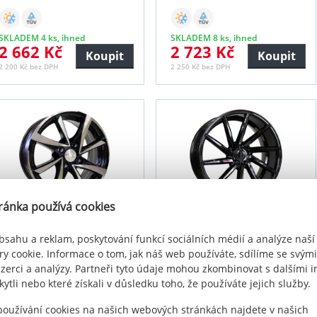
SKLADEM 4 ks, ihned
SKLADEM 8 ks, ihned
2 662 Kč
2 723 Kč
Koupit
Koupit
2 200 Kč bez DPH
2 250 Kč bez DPH
ránka používá cookies
bsahu a reklam, poskytování funkcí sociálních médií a analýze naší
Racing Line BK575
Racing Line B1058
y cookie. Informace o tom, jak náš web používáte, sdílíme se svými
15x6.5 4x100 ET40
16x6.5 4x100 ET42
nzerci a analýzy. Partneři tyto údaje mohou zkombinovat s dalšími 
kytli nebo které získali v důsledku toho, že používáte jejich služby.
SKLADEM 28 ks, 5-8 dnů
SKLADEM 32 ks, 5-8 dnů
 používání cookies na našich webových stránkách najdete v našich
2 549 Kč
2 960 Kč