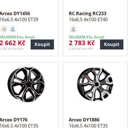
Arceo DY1456
RC Racing RC233
16x6.5 4x100 ET39
16x6.5 4x100 ET40
SKLADEM 4 ks, ihned
SKLADEM 4 ks, ihned
2 662 Kč
2 783 Kč
Koupit
Koupit
2 200 Kč bez DPH
2 300 Kč bez DPH
Arceo DY176
Arceo DY1886
16x6.5 4x100 ET35
16x6.5 4x100 ET35