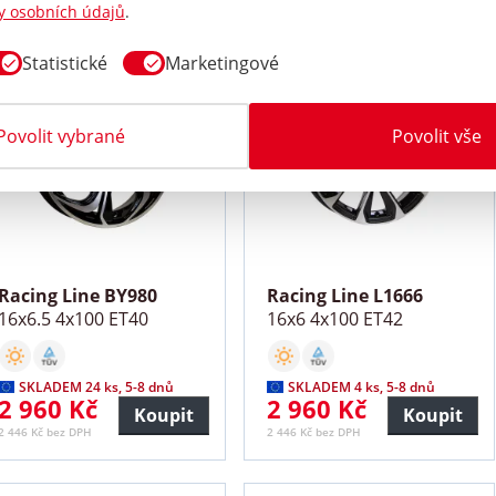
Koupit
Koupit
y osobních údajů
.
2 106 Kč bez DPH
2 446 Kč bez DPH
Statistické
Marketingové
Povolit vybrané
Povolit vše
Racing Line BY980
Racing Line L1666
16x6.5 4x100 ET40
16x6 4x100 ET42
SKLADEM 24 ks, 5-8 dnů
SKLADEM 4 ks, 5-8 dnů
2 960 Kč
2 960 Kč
Koupit
Koupit
2 446 Kč bez DPH
2 446 Kč bez DPH