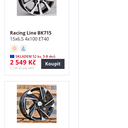
Racing Line BK715
15x6.5 4x100 ET40
SKLADEM 52 ks, 5-8 dnů
2 549 Kč
Koupit
2 106 Kč bez DPH