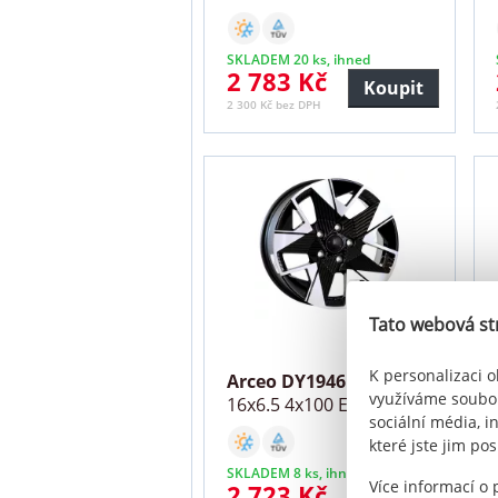
SKLADEM 20 ks, ihned
2 783 Kč
Koupit
2 300 Kč bez DPH
Tato webová st
K personalizaci o
Arceo DY1946
využíváme soubor
16x6.5 4x100 ET35
sociální média, i
které jste jim pos
SKLADEM 8 ks, ihned
Více informací o
2 723 Kč