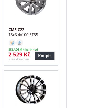
CMS C22
15x6 4x100 ET35
SKLADEM 4 ks, ihned
2 529 Kč
Koupit
2 090 Kč bez DPH