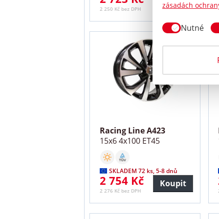
Koupit
zásadách ochran
2 250 Kč bez DPH
Nutné
Racing Line A423
15x6 4x100 ET45
SKLADEM 72 ks, 5-8 dnů
2 754 Kč
Koupit
2 276 Kč bez DPH