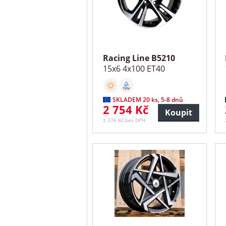
Racing Line B5210
15x6 4x100 ET40
SKLADEM 20 ks, 5-8 dnů
2 754 Kč
Koupit
2 276 Kč bez DPH