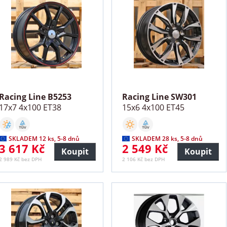
Racing Line B5253
Racing Line SW301
17x7 4x100 ET38
15x6 4x100 ET45
SKLADEM 12 ks, 5-8 dnů
SKLADEM 28 ks, 5-8 dnů
3 617 Kč
2 549 Kč
Koupit
Koupit
2 989 Kč bez DPH
2 106 Kč bez DPH