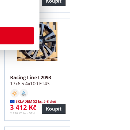
Koupit
2 446 Kč bez DPH
Racing Line L2093
17x6.5 4x100 ET43
SKLADEM 52 ks, 5-8 dnů
3 412 Kč
Koupit
2 820 Kč bez DPH