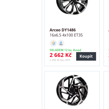
Arceo DY1486
16x6.5 4x100 ET35
SKLADEM 12 ks, ihned
2 662 Kč
Koupit
2 200 Kč bez DPH