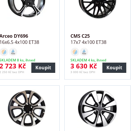
Arceo DY696
CMS C25
16x6.5 4x100 ET38
17x7 4x100 ET38
SKLADEM 8 ks, ihned
SKLADEM 4 ks, ihned
2 723 Kč
3 630 Kč
Koupit
Koupit
2 250 Kč bez DPH
3 000 Kč bez DPH