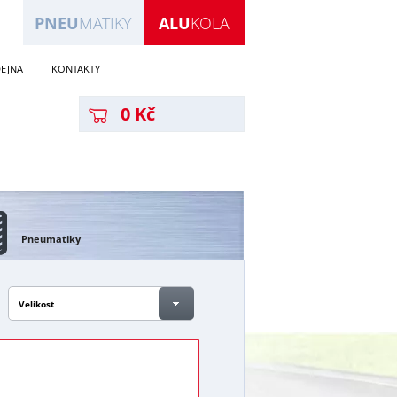
PNEU
MATIKY
ALU
KOLA
EJNA
KONTAKTY
0 Kč
Pneumatiky
Velikost