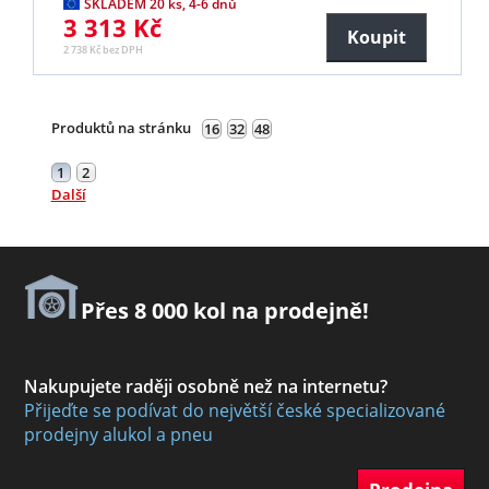
SKLADEM 20 ks, 4-6 dnů
3 313 Kč
Koupit
2 738 Kč bez DPH
Produktů na stránku
16
32
48
1
2
Další
Přes 8 000 kol na prodejně!
Nakupujete raději osobně než na internetu?
Přijeďte se podívat do největší české specializované
prodejny alukol a pneu