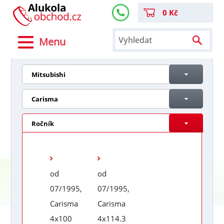
0 Kč
Menu
Mitsubishi
Carisma
Ročník
od
od
07/1995,
07/1995,
Carisma
Carisma
4x100
4x114.3