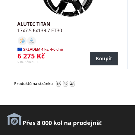
ALUTEC TITAN
17x7.5 6x139.7 ET30
SKLADEM 4 ks, 4-6 dnů
6 275 Kč
Koupit
5 186 Kč bez DPH
Produktů na stránku
16
32
48
Přes 8 000 kol na prodejně!