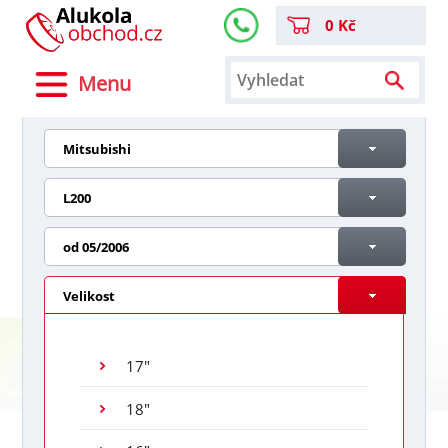
0 Kč
Menu
Mitsubishi
L200
od 05/2006
Velikost
17"
18"