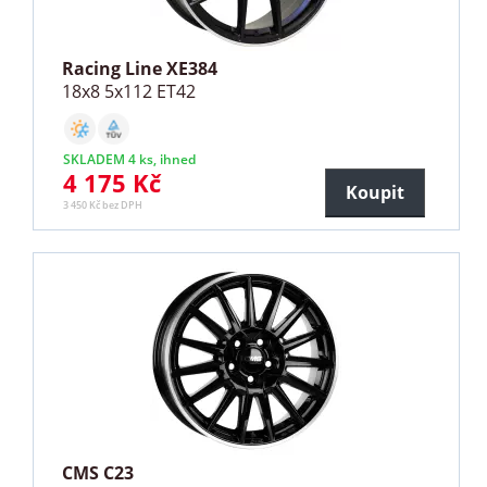
Racing Line XE384
18x8 5x112 ET42
SKLADEM 4 ks, ihned
4 175 Kč
Koupit
3 450 Kč bez DPH
CMS C23