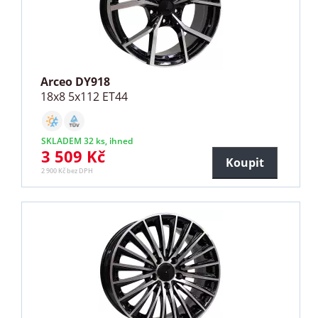
Arceo DY918
18x8 5x112 ET44
SKLADEM 32 ks, ihned
3 509 Kč
Koupit
2 900 Kč bez DPH