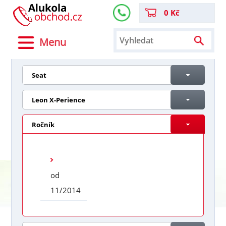
0 Kč
Menu
Seat
Leon X-Perience
Ročník
od
11/2014