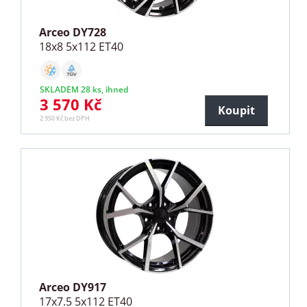
Arceo DY728
18x8 5x112 ET40
SKLADEM 28 ks, ihned
3 570 Kč
Koupit
2 950 Kč bez DPH
Arceo DY917
17x7.5 5x112 ET40