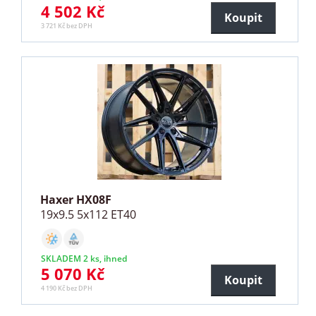
4 502 Kč
Koupit
3 721 Kč bez DPH
Haxer HX08F
19x9.5 5x112 ET40
SKLADEM 2 ks, ihned
5 070 Kč
Koupit
4 190 Kč bez DPH