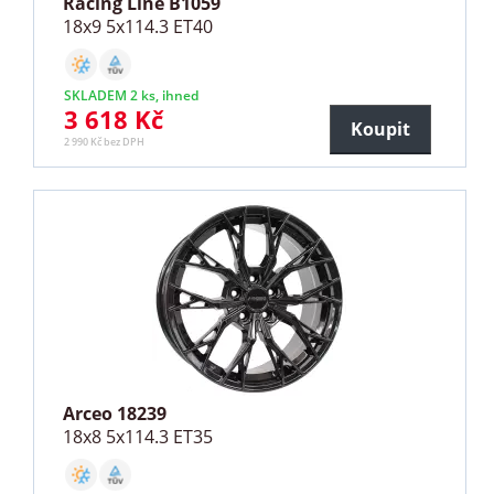
Racing Line B1059
18x9 5x114.3 ET40
SKLADEM 2 ks, ihned
3 618 Kč
Koupit
2 990 Kč bez DPH
Arceo 18239
18x8 5x114.3 ET35