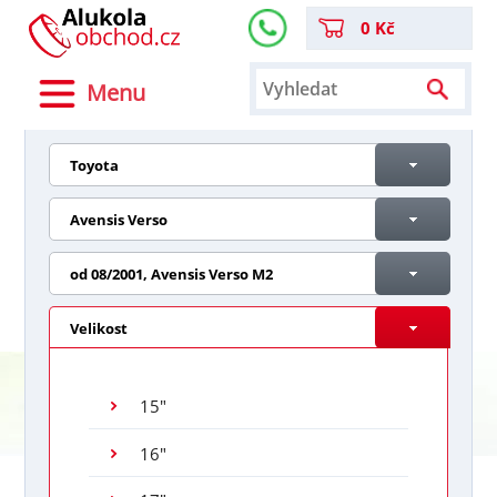
0 Kč
Menu
Toyota
Avensis Verso
od 08/2001, Avensis Verso M2
Velikost
15"
16"