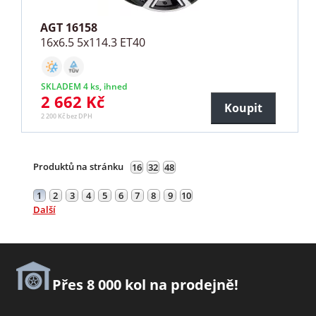
AGT 16158
16x6.5 5x114.3 ET40
SKLADEM 4 ks, ihned
2 662 Kč
Koupit
2 200 Kč bez DPH
Produktů na stránku
16
32
48
1
2
3
4
5
6
7
8
9
10
Další
Přes 8 000 kol na prodejně!