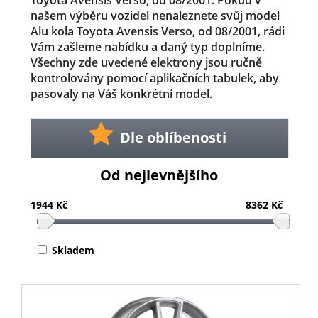
Toyota Avensis Verso, od 08/2001. Pokud v
našem výběru vozidel nenaleznete svůj model
Alu kola Toyota Avensis Verso, od 08/2001, rádi
Vám zašleme nabídku a daný typ doplníme.
Všechny zde uvedené elektrony jsou ručně
kontrolovány pomocí aplikačních tabulek, aby
pasovaly na Váš konkrétní model.
Dle oblíbenosti
Od nejlevnějšího
1944 Kč
8362 Kč
Skladem