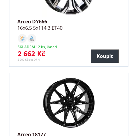
Arceo DY666
16x6.5 5x114.3 ET40
SKLADEM 12 ks, ihned
2 662 Kč
Koupit
2 200 Kč bez DPH
Arceo 18177