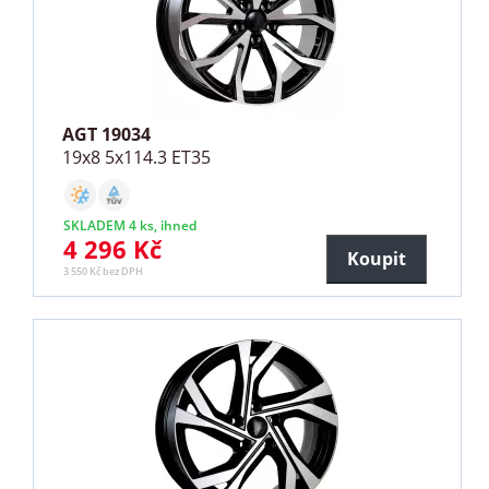
AGT 19034
19x8 5x114.3 ET35
SKLADEM 4 ks, ihned
4 296 Kč
Koupit
3 550 Kč bez DPH