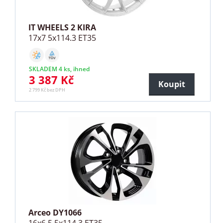
IT WHEELS 2 KIRA
17x7 5x114.3 ET35
SKLADEM 4 ks, ihned
3 387 Kč
Koupit
2 799 Kč bez DPH
Arceo DY1066
16x6.5 5x114.3 ET35