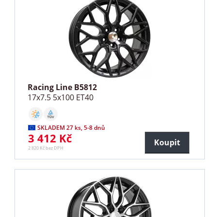
Racing Line B5812
17x7.5 5x100 ET40
SKLADEM 27 ks, 5-8 dnů
3 412 Kč
Koupit
2 820 Kč bez DPH