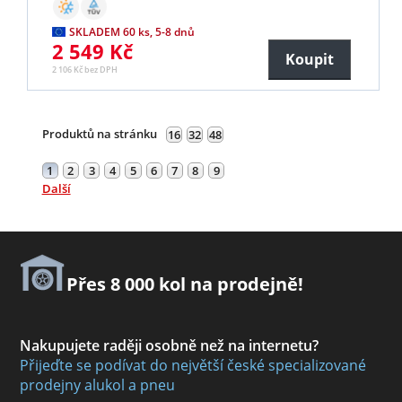
SKLADEM 60 ks, 5-8 dnů
2 549 Kč
Koupit
2 106 Kč bez DPH
Produktů na stránku
16
32
48
1
2
3
4
5
6
7
8
9
Další
Přes 8 000 kol na prodejně!
Nakupujete raději osobně než na internetu?
Přijeďte se podívat do největší české specializované
prodejny alukol a pneu