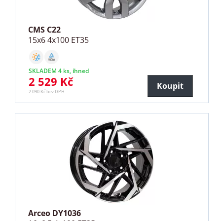
CMS C22
15x6 4x100 ET35
SKLADEM 4 ks, ihned
2 529 Kč
Koupit
2 090 Kč bez DPH
Arceo DY1036