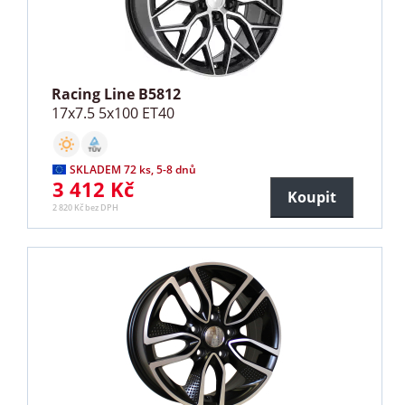
Racing Line B5812
17x7.5 5x100 ET40
SKLADEM 72 ks, 5-8 dnů
3 412 Kč
Koupit
2 820 Kč bez DPH