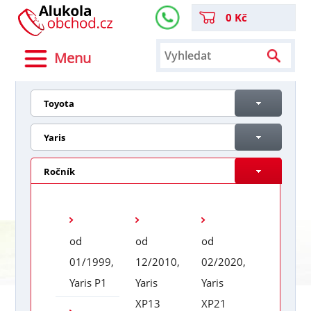
0 Kč
Menu
Toyota
Yaris
Ročník
od
od
od
01/1999,
12/2010,
02/2020,
Yaris P1
Yaris
Yaris
XP13
XP21