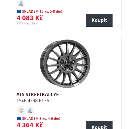
SKLADEM 15 ks, 5-8 dnů
4 083 Kč
Koupit
3 374 Kč bez DPH
ATS STREETRALLYE
15x6 4x98 ET35
SKLADEM 8 ks, 4-6 dnů
4 364 Kč
Koupit