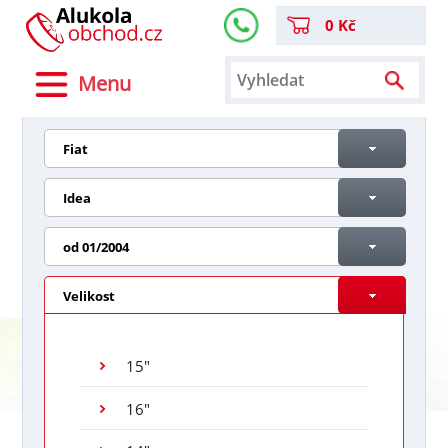
0 Kč
Menu
Fiat
Idea
od 01/2004
Velikost
15"
16"