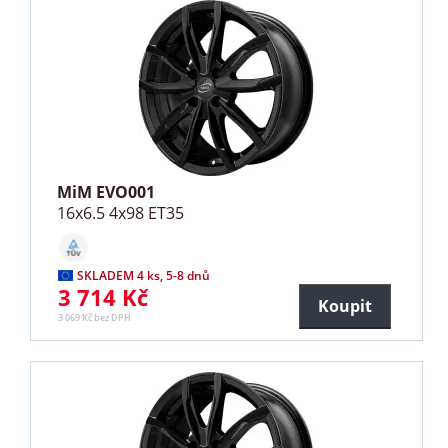
MiM EVO001
16x6.5 4x98 ET35
SKLADEM 4 ks, 5-8 dnů
3 714 Kč
Koupit
3 069 Kč bez DPH