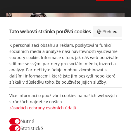
Tato webová stránka používá cookies
Přehled
K personalizaci obsahu a reklam, poskytování funkcí
sociálních médií a analýze naší návštěvnosti využíváme
soubory cookie. Informace o tom, jak náš web používáte,
sdílíme se svými partnery pro sociální média, inzerci a
analýzy. Partneři tyto údaje mohou zkombinovat s
dalšími informacemi, které jste jim poskytli nebo které
získali v důsledku toho, že používáte jejich služby.
+420
777 465 460
Více informací o používání cookies na našich webových
stránkách najdete v našich
zásadách ochrany osobních údajů
.
info@
racing-line.cz
Nutné
Facebook
Statistické