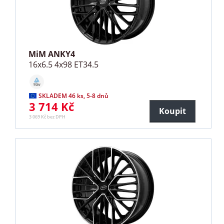
MiM ANKY4
16x6.5 4x98 ET34.5
SKLADEM 46 ks, 5-8 dnů
3 714 Kč
Koupit
3 069 Kč bez DPH