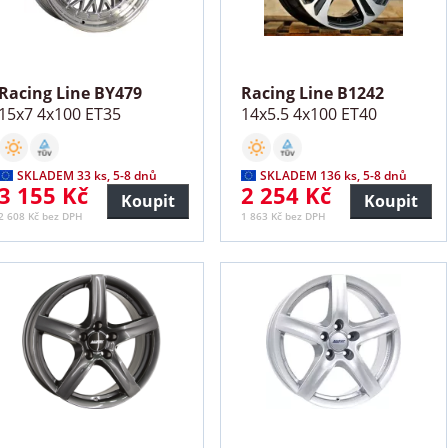
Racing Line BY479
Racing Line B1242
15x7 4x100 ET35
14x5.5 4x100 ET40
SKLADEM 33 ks, 5-8 dnů
SKLADEM 136 ks, 5-8 dnů
3 155 Kč
2 254 Kč
Koupit
Koupit
2 608 Kč bez DPH
1 863 Kč bez DPH