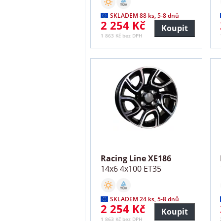
SKLADEM 88 ks, 5-8 dnů
2 254 Kč
Koupit
1 863 Kč bez DPH
Racing Line XE186
14x6 4x100 ET35
SKLADEM 24 ks, 5-8 dnů
2 254 Kč
Koupit
1 863 Kč bez DPH