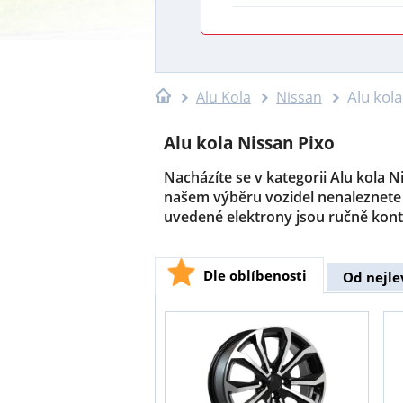
Alu kola
Alu Kola
Nissan
Alu kola Nissan Pixo
Nacházíte se v kategorii Alu kola N
našem výběru vozidel nenaleznete 
uvedené elektrony jsou ručně kont
Dle oblíbenosti
Od nejle