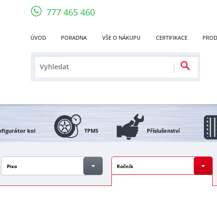
777 465 460
ÚVOD
PORADNA
VŠE O NÁKUPU
CERTIFIKACE
PROD
figurátor kol
TPMS
Příslušenství
Pixo
Ročník