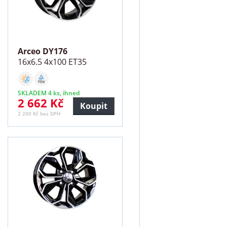
Arceo DY176
16x6.5 4x100 ET35
SKLADEM 4 ks, ihned
2 662 Kč
Koupit
2 200 Kč bez DPH