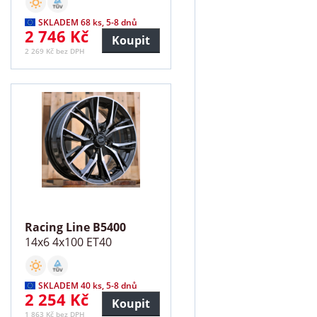
SKLADEM 68 ks, 5-8 dnů
2 746 Kč
Koupit
2 269 Kč bez DPH
Racing Line B5400
14x6 4x100 ET40
SKLADEM 40 ks, 5-8 dnů
2 254 Kč
Koupit
1 863 Kč bez DPH