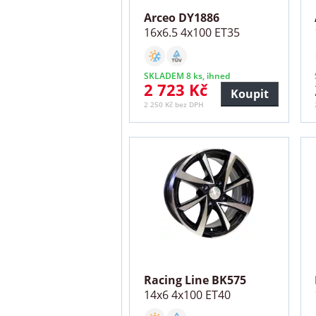
Arceo DY1886
16x6.5 4x100 ET35
SKLADEM 8 ks, ihned
2 723 Kč
Koupit
2 250 Kč bez DPH
Racing Line BK575
14x6 4x100 ET40