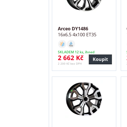
Arceo DY1486
16x6.5 4x100 ET35
SKLADEM 12 ks, ihned
2 662 Kč
Koupit
2 200 Kč bez DPH