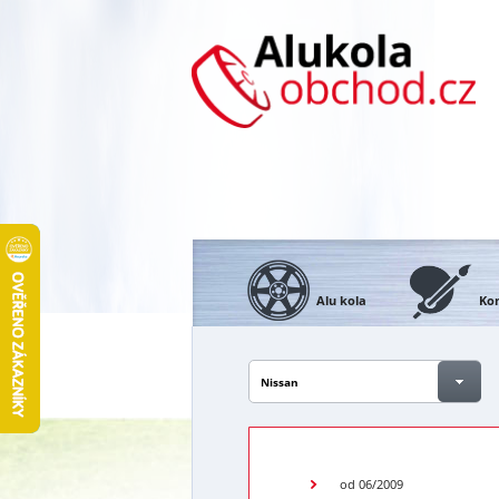
Alu kola
Kon
Nissan
od 06/2009