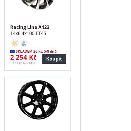
Racing Line A423
14x6 4x100 ET45
SKLADEM 20 ks, 5-8 dnů
2 254 Kč
Koupit
1 863 Kč bez DPH