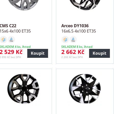
CMS C22
Arceo DY1036
15x6 4x100 ET35
16x6.5 4x100 ET35
SKLADEM 4 ks, ihned
SKLADEM 8 ks, ihned
2 529 Kč
2 662 Kč
Koupit
Koupit
2 090 Kč bez DPH
2 200 Kč bez DPH