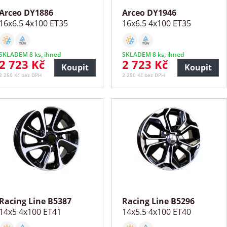
Arceo DY1886
Arceo DY1946
16x6.5 4x100 ET35
16x6.5 4x100 ET35
SKLADEM 8 ks, ihned
SKLADEM 8 ks, ihned
2 723 Kč
2 723 Kč
Koupit
Koupit
2 250 Kč bez DPH
2 250 Kč bez DPH
Racing Line B5387
Racing Line B5296
14x5 4x100 ET41
14x5.5 4x100 ET40