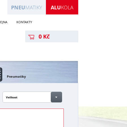
PNEU
MATIKY
ALU
KOLA
EJNA
KONTAKTY
0 Kč
Pneumatiky
Velikost