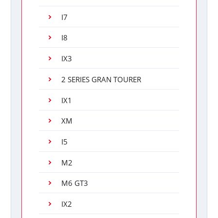
I7
I8
IX3
2 SERIES GRAN TOURER
IX1
XM
I5
M2
M6 GT3
IX2