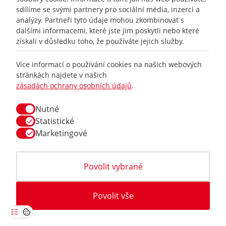
CUB 315/433MHZ černý
sdílíme se svými partnery pro sociální média, inzerci a
analýzy. Partneři tyto údaje mohou zkombinovat s
dalšími informacemi, které jste jim poskytli nebo které
SKLADEM 1764 ks, ihned
599 Kč
získali v důsledku toho, že používáte jejich služby.
Koupit
495 Kč bez DPH
Více informací o používání cookies na našich webových
stránkách najdete v našich
zásadách ochrany osobních údajů
.
Nutné
Statistické
Marketingové
Povolit vybrané
TPMS senzor BMW X3 F25 (11/2010 - 02/2014)
CUB 315/433MHZ černý
Povolit vše
SKLADEM 1764 ks, ihned