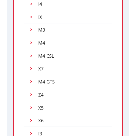
I4
IX
M3
M4
M4 CSL
X7
M4 GTS
Z4
X5
X6
I3