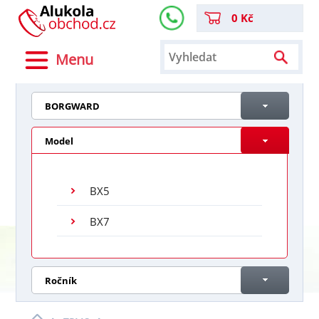
0 Kč
Menu
BORGWARD
Model
BX5
BX7
Ročník