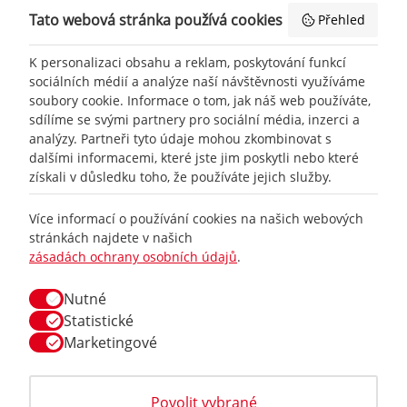
Tato webová stránka používá cookies
Přehled
K personalizaci obsahu a reklam, poskytování funkcí
sociálních médií a analýze naší návštěvnosti využíváme
soubory cookie. Informace o tom, jak náš web používáte,
sdílíme se svými partnery pro sociální média, inzerci a
analýzy. Partneři tyto údaje mohou zkombinovat s
dalšími informacemi, které jste jim poskytli nebo které
získali v důsledku toho, že používáte jejich služby.
Více informací o používání cookies na našich webových
+420
777 465 460
stránkách najdete v našich
zásadách ochrany osobních údajů
.
info@
racing-line.cz
Nutné
Facebook
Statistické
Marketingové
Vše o nákupu
Obchodní podmínky
Povolit vybrané