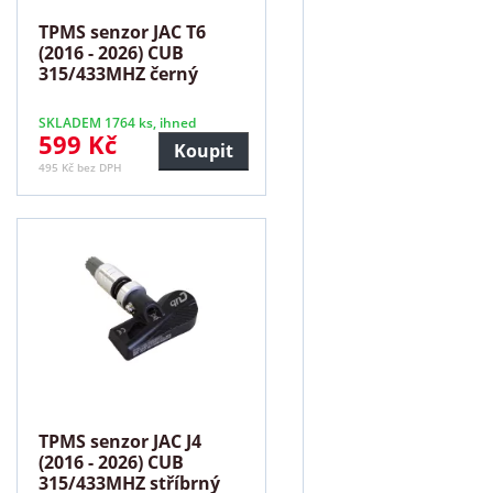
TPMS senzor JAC T6
(2016 - 2026) CUB
315/433MHZ černý
SKLADEM 1764 ks, ihned
599 Kč
Koupit
495 Kč bez DPH
TPMS senzor JAC J4
(2016 - 2026) CUB
315/433MHZ stříbrný