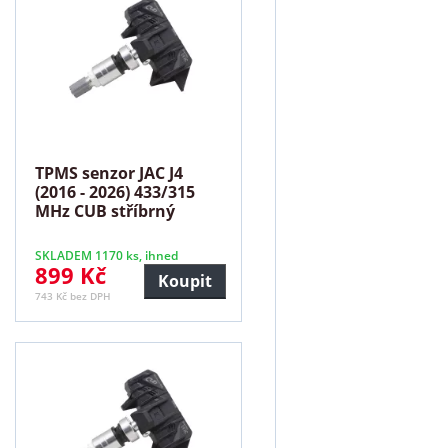
TPMS senzor JAC J4
(2016 - 2026) 433/315
MHz CUB stříbrný
SKLADEM 1170 ks, ihned
899 Kč
Koupit
743 Kč bez DPH