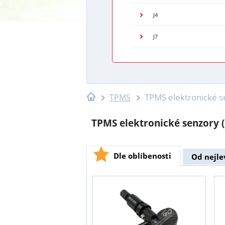
J4
J7
TPMS elektronické s
TPMS
TPMS elektronické senzory (
Dle oblíbenosti
Od nejle