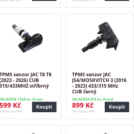
495 Kč bez DPH
495 Kč bez DPH
TPMS senzor JAC T8 T8
TPMS senzor JAC
(2023 - 2026) CUB
JS4/MOSKVITCH 3 (2016
315/433MHZ stříbrný
- 2023) 433/315 MHz
CUB černý
SKLADEM 1328 ks, ihned
SKLADEM 659 ks, ihned
599 Kč
899 Kč
Koupit
Koupit
495 Kč bez DPH
743 Kč bez DPH