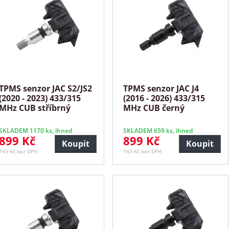
TPMS senzor JAC S2/JS2
TPMS senzor JAC J4
(2020 - 2023) 433/315
(2016 - 2026) 433/315
MHz CUB stříbrný
MHz CUB černý
SKLADEM 1170 ks, ihned
SKLADEM 659 ks, ihned
899 Kč
899 Kč
Koupit
Koupit
743 Kč bez DPH
743 Kč bez DPH