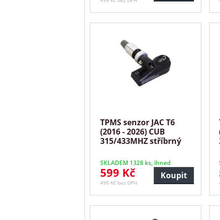
495 Kč bez DPH
TPMS senzor JAC T6
(2016 - 2026) CUB
315/433MHZ stříbrný
SKLADEM 1328 ks, ihned
599 Kč
Koupit
495 Kč bez DPH