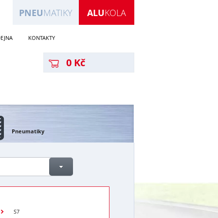
PNEU
MATIKY
ALU
KOLA
EJNA
KONTAKTY
0 Kč
Pneumatiky
S7