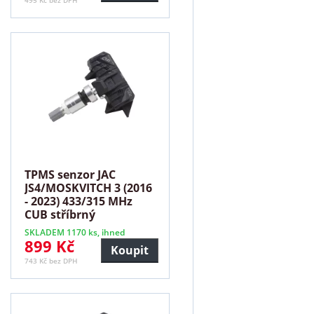
495 Kč bez DPH
TPMS senzor JAC
JS4/MOSKVITCH 3 (2016
- 2023) 433/315 MHz
CUB stříbrný
SKLADEM 1170 ks, ihned
899 Kč
Koupit
743 Kč bez DPH