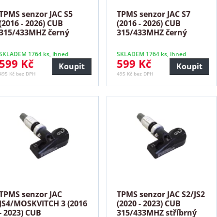
TPMS senzor JAC S5
TPMS senzor JAC S7
(2016 - 2026) CUB
(2016 - 2026) CUB
315/433MHZ černý
315/433MHZ černý
SKLADEM 1764 ks, ihned
SKLADEM 1764 ks, ihned
599 Kč
599 Kč
Koupit
Koupit
495 Kč bez DPH
495 Kč bez DPH
TPMS senzor JAC
TPMS senzor JAC S2/JS2
JS4/MOSKVITCH 3 (2016
(2020 - 2023) CUB
- 2023) CUB
315/433MHZ stříbrný