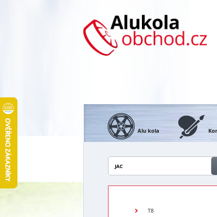
Alu kola
Kon
JAC
T8