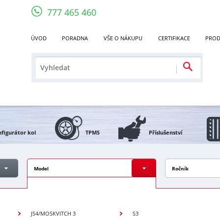
777 465 460
ÚVOD
PORADNA
VŠE O NÁKUPU
CERTIFIKACE
PROD
figurátor kol
TPMS
Příslušenství
Model
Ročník
JS4/MOSKVITCH 3
S3