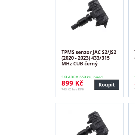
TPMS senzor JAC S2/JS2
(2020 - 2023) 433/315
MHz CUB černý
SKLADEM 659 ks, ihned
899 Kč
Koupit
743 Kč bez DPH