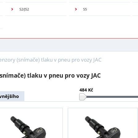
S2/JS2
S5
enzory (snímače) tlaku v pneu pro vozy JAC
snímače) tlaku v pneu pro vozy JAC
484 Kč
vnějšího