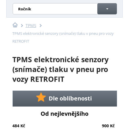
Ročník
TPMS
TPMS elektronické senzory (snímače) tlaku v pneu pro vozy
RETROFIT
TPMS elektronické senzory
(snímače) tlaku v pneu pro
vozy RETROFIT
Dle oblíbenosti
Od nejlevnějšího
484 Kč
900 Kč