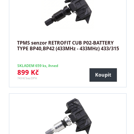
TPMS senzor RETROFIT CUB P02-BATTERY
TYPE BP40,BP42 (433MHz - 433MHz) 433/315
SKLADEM 659 ks, ihned
899 Kč
Koupit
743 Kč bez DPH