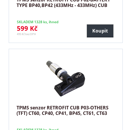
TYPE BP40,BP42 (433MHz - 433MHz) CUB
SKLADEM 1328 ks, ihned
599 Kč
Koupit
495 Kč bez DPH
TPMS senzor RETROFIT CUB P03-OTHERS
(TFT) CT60, CP40, CP41, BP45, CT61, CT63
SKLADEM 1328 ks, ihned