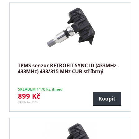
TPMS senzor RETROFIT SYNC ID (433MHz -
433MHz) 433/315 MHz CUB stříbrný
SKLADEM 1170 ks, ihned
899 Kč
Koupit
743 Kč bez DPH