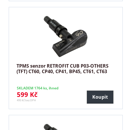
TPMS senzor RETROFIT CUB P03-OTHERS
(TFT) CT60, CP40, CP41, BP45, CT61, CT63
SKLADEM 1764 ks, ihned
599 Kč
Koupit
495 Kč bez DPH