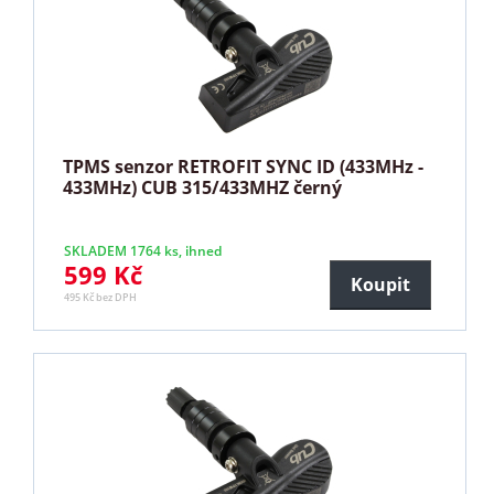
TPMS senzor RETROFIT SYNC ID (433MHz -
433MHz) CUB 315/433MHZ černý
SKLADEM 1764 ks, ihned
599 Kč
Koupit
495 Kč bez DPH