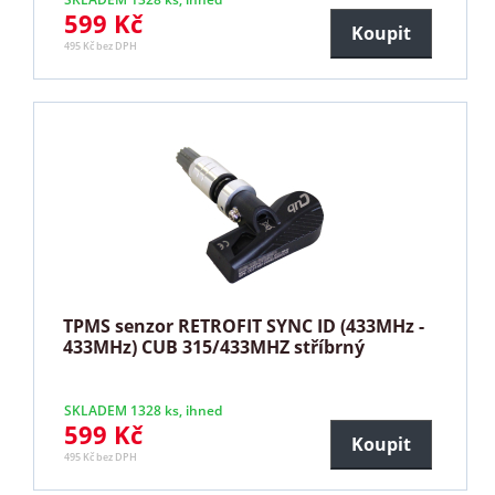
599 Kč
Koupit
495 Kč bez DPH
TPMS senzor RETROFIT SYNC ID (433MHz -
433MHz) CUB 315/433MHZ stříbrný
SKLADEM 1328 ks, ihned
599 Kč
Koupit
495 Kč bez DPH