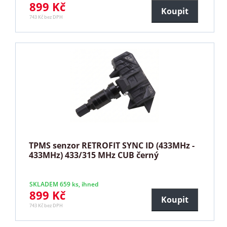
899 Kč
Koupit
743 Kč bez DPH
TPMS senzor RETROFIT SYNC ID (433MHz -
433MHz) 433/315 MHz CUB černý
SKLADEM 659 ks, ihned
899 Kč
Koupit
743 Kč bez DPH