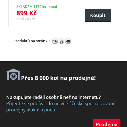
SKLADEM 1170 ks, ihned
899 Kč
Koupit
743 Kč bez DPH
Produktů na stránku
16
32
48
Přes 8 000 kol na prodejně!
Nakupujete raději osobně než na internetu?
Přijeďte se podívat do největší české specializované
prodejny alukol a pneu
Prodejna