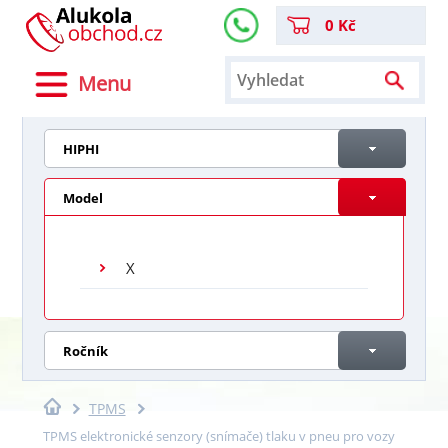
0 Kč
Menu
HIPHI
Model
X
Ročník
TPMS
TPMS elektronické senzory (snímače) tlaku v pneu pro vozy