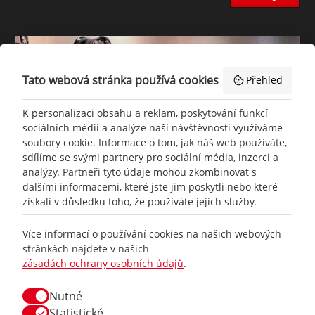
Tato webová stránka používá cookies
Přehled
K personalizaci obsahu a reklam, poskytování funkcí
sociálních médií a analýze naší návštěvnosti využíváme
soubory cookie. Informace o tom, jak náš web používáte,
sdílíme se svými partnery pro sociální média, inzerci a
analýzy. Partneři tyto údaje mohou zkombinovat s
dalšími informacemi, které jste jim poskytli nebo které
získali v důsledku toho, že používáte jejich služby.
Více informací o používání cookies na našich webových
+420
777 465 460
stránkách najdete v našich
zásadách ochrany osobních údajů
.
info@
racing-line.cz
Nutné
Facebook
Statistické