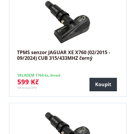
TPMS senzor JAGUAR XE X760 (02/2015 -
09/2024) CUB 315/433MHZ černý
SKLADEM 1764 ks, ihned
599 Kč
Koupit
495 Kč bez DPH