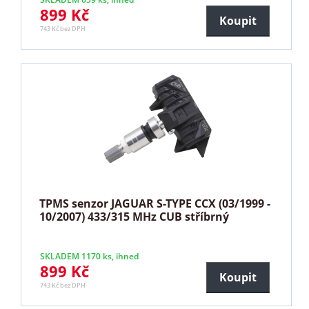
899 Kč
Koupit
743 Kč bez DPH
TPMS senzor JAGUAR S-TYPE CCX (03/1999 -
10/2007) 433/315 MHz CUB stříbrný
SKLADEM 1170 ks, ihned
899 Kč
Koupit
743 Kč bez DPH