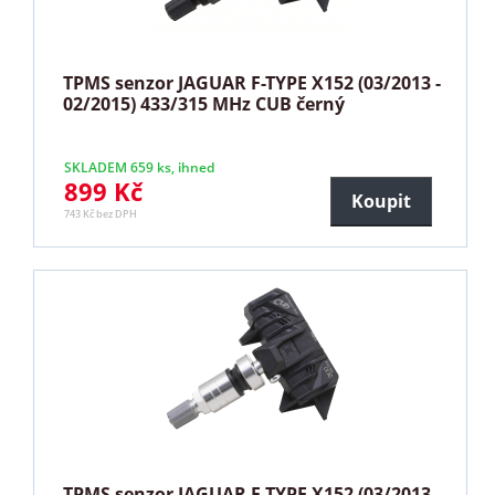
TPMS senzor JAGUAR F-TYPE X152 (03/2013 -
02/2015) 433/315 MHz CUB černý
SKLADEM 659 ks, ihned
899 Kč
Koupit
743 Kč bez DPH
TPMS senzor JAGUAR F-TYPE X152 (03/2013 -