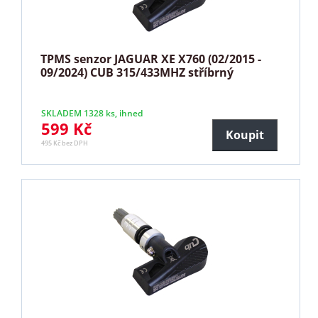
TPMS senzor JAGUAR XE X760 (02/2015 -
09/2024) CUB 315/433MHZ stříbrný
SKLADEM 1328 ks, ihned
599 Kč
Koupit
495 Kč bez DPH