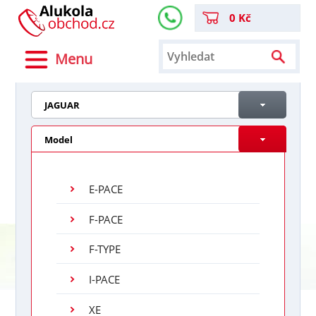
0 Kč
Menu
JAGUAR
Model
E-PACE
F-PACE
F-TYPE
I-PACE
XE