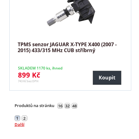
TPMS senzor JAGUAR X-TYPE X400 (2007 -
2015) 433/315 MHz CUB stříbrný
SKLADEM 1170 ks, ihned
899 Kč
Koupit
743 Kč bez DPH
Produktů na stránku
16
32
48
1
2
Další