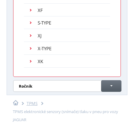
XF
S-TYPE
XJ
X-TYPE
XK
Ročník
TPMS
TPMS elektronické senzory (snímače) tlaku v pneu pro vozy
JAGUAR