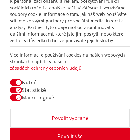
K personalizaci obsahu a reklam, poskytování funkcí
sociálních médií a analýze naší návštěvnosti využíváme
soubory cookie. Informace o tom, jak náš web používáte,
sdílíme se svými partnery pro sociální média, inzerci a
analýzy. Partneři tyto údaje mohou zkombinovat s
dalšími informacemi, které jste jim poskytli nebo které
získali v důsledku toho, že používáte jejich služby.
Více informací o používání cookies na našich webových
+420
777 465 460
stránkách najdete v našich
zásadách ochrany osobních údajů
.
info@
racing-line.cz
Nutné
Facebook
Statistické
Marketingové
Vše o nákupu
Obchodní podmínky
Povolit vybrané
Doprava
Povolit vše