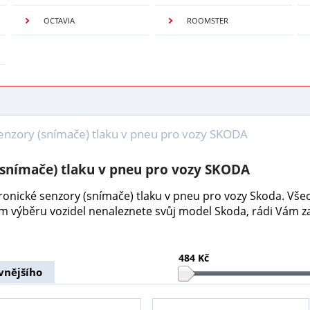
OCTAVIA
ROOMSTER
enzory (snímače) tlaku v pneu pro vozy SKODA
(snímače) tlaku v pneu pro vozy SKODA
tronické senzory (snímače) tlaku v pneu pro vozy Skoda. Vš
em výběru vozidel nenaleznete svůj model Skoda, rádi Vám z
484 Kč
vnějšího