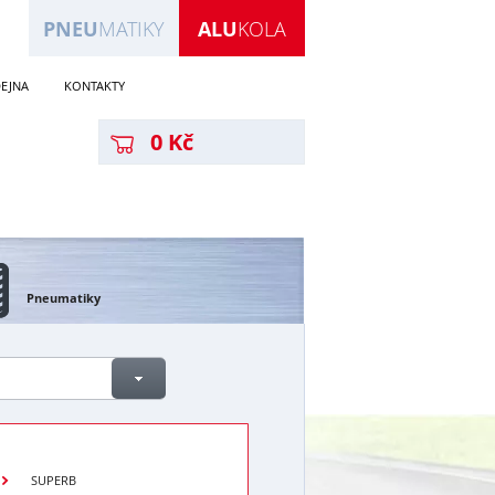
PNEU
MATIKY
ALU
KOLA
EJNA
KONTAKTY
0 Kč
Pneumatiky
SUPERB