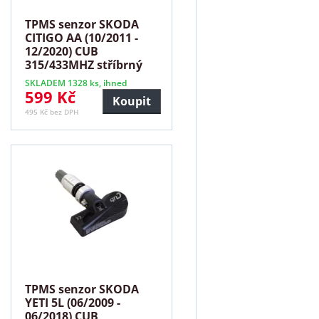
TPMS senzor SKODA
CITIGO AA (10/2011 -
12/2020) CUB
315/433MHZ stříbrný
SKLADEM 1328 ks, ihned
599 Kč
Koupit
495 Kč bez DPH
TPMS senzor SKODA
YETI 5L (06/2009 -
06/2018) CUB