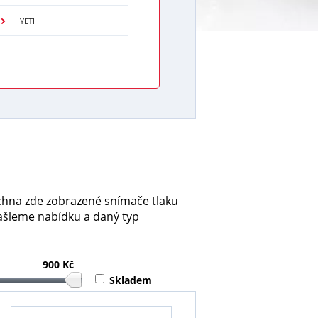
YETI
echna zde zobrazené snímače tlaku
ašleme nabídku a daný typ
900 Kč
Skladem