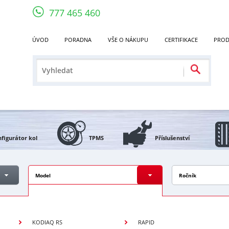
777 465 460
ÚVOD
PORADNA
VŠE O NÁKUPU
CERTIFIKACE
PROD
figurátor kol
TPMS
Příslušenství
Model
Ročník
KODIAQ RS
RAPID