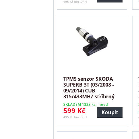
495 Kč bez DPH
TPMS senzor SKODA
SUPERB 3T (03/2008 -
09/2014) CUB
315/433MHZ stříbrný
SKLADEM 1328 ks, ihned
599 Kč
Koupit
495 Kč bez DPH