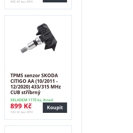
495 Kč bez DPH
TPMS senzor SKODA
CITIGO AA (10/2011 -
12/2020) 433/315 MHz
CUB stříbrný
SKLADEM 1170 ks, ihned
899 Kč
Koupit
743 Kč bez DPH