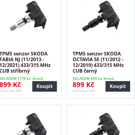
TPMS senzor SKODA
TPMS senzor SKODA
FABIA NJ (11/2013 -
OCTAVIA 5E (11/2012 -
12/2021) 433/315 MHz
12/2019) 433/315 MHz
CUB stříbrný
CUB černý
SKLADEM 1170 ks, ihned
SKLADEM 659 ks, ihned
899 Kč
899 Kč
Koupit
Koupit
743 Kč bez DPH
743 Kč bez DPH