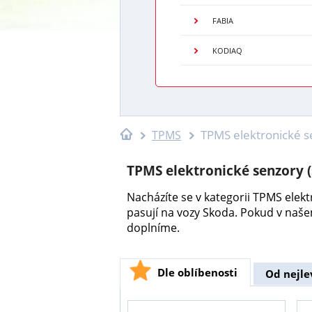
FABIA
KODIAQ
TPMS elektronické s
TPMS
TPMS elektronické senzory 
Nacházíte se v kategorii TPMS elek
pasují na vozy Skoda. Pokud v naš
doplníme.
Dle oblíbenosti
Od nejle