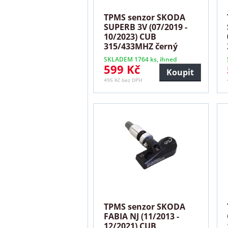
TPMS senzor SKODA
SUPERB 3V (07/2019 -
10/2023) CUB
315/433MHZ černý
SKLADEM 1764 ks, ihned
599 Kč
Koupit
495 Kč bez DPH
TPMS senzor SKODA
FABIA NJ (11/2013 -
12/2021) CUB