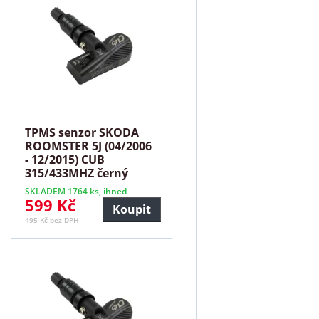
TPMS senzor SKODA
ROOMSTER 5J (04/2006
- 12/2015) CUB
315/433MHZ černý
SKLADEM 1764 ks, ihned
599 Kč
Koupit
495 Kč bez DPH