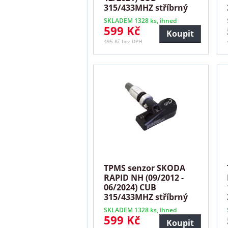
315/433MHZ stříbrný
SKLADEM 1328 ks, ihned
599 Kč
Koupit
495 Kč bez DPH
TPMS senzor SKODA
RAPID NH (09/2012 -
06/2024) CUB
315/433MHZ stříbrný
SKLADEM 1328 ks, ihned
599 Kč
Koupit