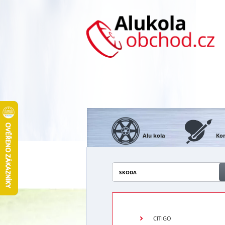
Alu kola
Kon
SKODA
CITIGO