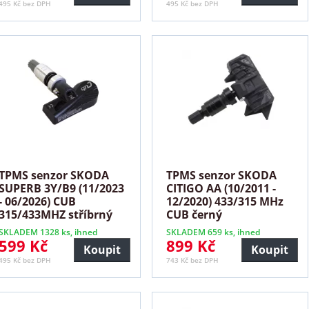
495 Kč bez DPH
495 Kč bez DPH
TPMS senzor SKODA
TPMS senzor SKODA
SUPERB 3Y/B9 (11/2023
CITIGO AA (10/2011 -
- 06/2026) CUB
12/2020) 433/315 MHz
315/433MHZ stříbrný
CUB černý
SKLADEM 1328 ks, ihned
SKLADEM 659 ks, ihned
599 Kč
899 Kč
Koupit
Koupit
495 Kč bez DPH
743 Kč bez DPH