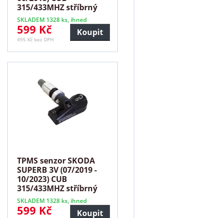
315/433MHZ stříbrný
SKLADEM 1328 ks, ihned
599 Kč
Koupit
495 Kč bez DPH
TPMS senzor SKODA
SUPERB 3V (07/2019 -
10/2023) CUB
315/433MHZ stříbrný
SKLADEM 1328 ks, ihned
599 Kč
Koupit