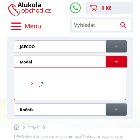
0 Kč
Menu
JAECOO
Model
J7
Ročník
TPMS
TPMS elektronické senzory (snímače) tlaku v pneu pro vozy