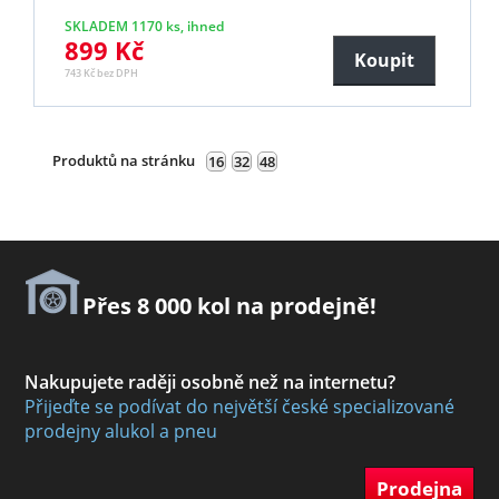
SKLADEM 1170 ks, ihned
899 Kč
Koupit
743 Kč bez DPH
Produktů na stránku
16
32
48
Přes 8 000 kol na prodejně!
Nakupujete raději osobně než na internetu?
Přijeďte se podívat do největší české specializované
prodejny alukol a pneu
Prodejna