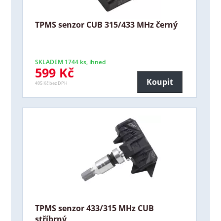
TPMS senzor CUB 315/433 MHz černý
SKLADEM 1744 ks, ihned
599 Kč
Koupit
495 Kč bez DPH
TPMS senzor 433/315 MHz CUB
stříbrný