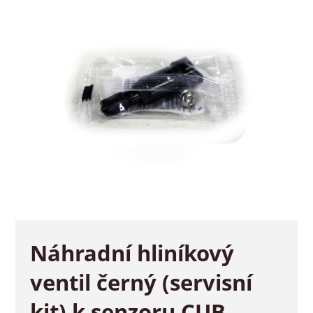
Náhradní hliníkový
ventil černý (servisní
kit) k senzoru CUB