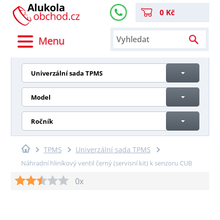
0 Kč
Menu
Univerzální sada TPMS
Model
Ročník
TPMS
Univerzální sada TPMS
Náhradní hliníkový ventil černý (servisní kit) k senzoru CUB
0x