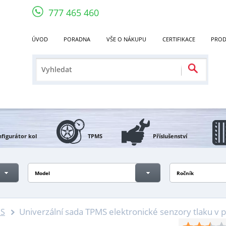
777 465 460
ÚVOD
PORADNA
VŠE O NÁKUPU
CERTIFIKACE
PROD
figurátor kol
TPMS
Příslušenství
Model
Ročník
Univerzální sada TPMS elektronické senzory tlaku v
MS