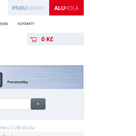
PNEU
MATIKY
ALU
KOLA
EJNA
KONTAKTY
0 Kč
Pneumatiky
 pneu CUB 6kola