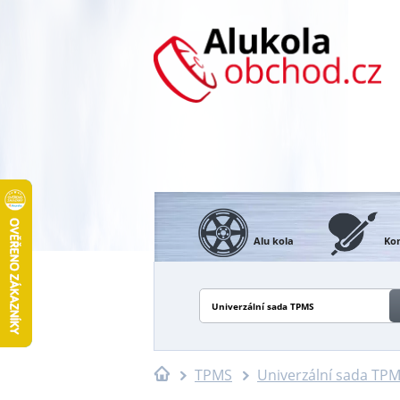
Alu kola
Kon
Univerzální sada TPMS
TPMS
Univerzální sada TP