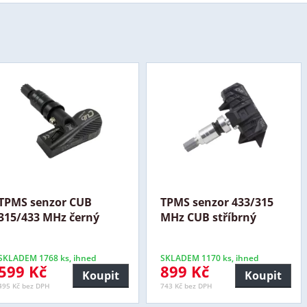
TPMS senzor CUB
TPMS senzor 433/315
315/433 MHz černý
MHz CUB stříbrný
SKLADEM 1768 ks, ihned
SKLADEM 1170 ks, ihned
599 Kč
899 Kč
Koupit
Koupit
495 Kč bez DPH
743 Kč bez DPH