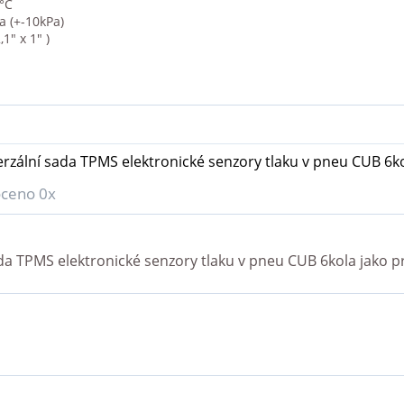
 °C
a (+-10kPa)
1" x 1" )
rzální sada TPMS elektronické senzory tlaku v pneu CUB 6k
ceno 0x
da TPMS elektronické senzory tlaku v pneu CUB 6kola
jako p