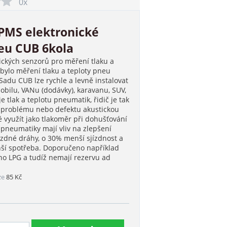
0x
TPMS elektronické
neu CUB 6kola
ických senzorů pro měření tlaku a
 bylo měření tlaku a teploty pneu
adu CUB lze rychle a levně instalovat
bilu, VANu (dodávky), karavanu, SUV,
e tlak a teplotu pneumatik, řidič je tak
problému nebo defektu akustickou
 využít jako tlakoměr při dohušťování
neumatiky mají vliv na zlepšení
brzdné dráhy, o 30% menší sjízdnost a
menší spotřeba. Doporučeno například
áno LPG a tudíž nemají rezervu ad
ze
85 Kč