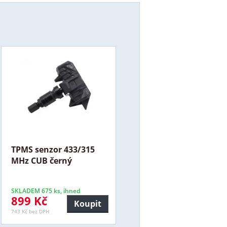
TPMS senzor 433/315
MHz CUB černý
SKLADEM 675 ks, ihned
899 Kč
Koupit
743 Kč bez DPH