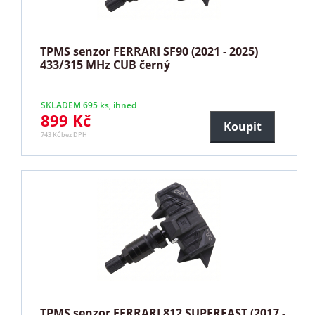
TPMS senzor FERRARI SF90 (2021 - 2025)
433/315 MHz CUB černý
SKLADEM 695 ks, ihned
899 Kč
Koupit
743 Kč bez DPH
TPMS senzor FERRARI 812 SUPERFAST (2017 -