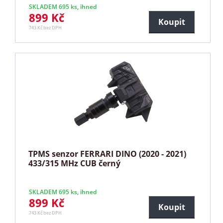
SKLADEM 695 ks, ihned
899 Kč
Koupit
743 Kč bez DPH
TPMS senzor FERRARI DINO (2020 - 2021)
433/315 MHz CUB černý
SKLADEM 695 ks, ihned
899 Kč
Koupit
743 Kč bez DPH