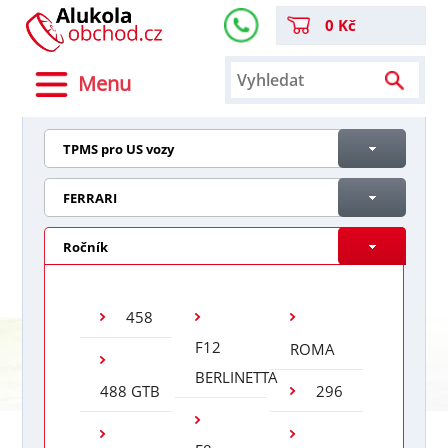
0 Kč
Menu
TPMS pro US vozy
FERRARI
Ročník
458
F12
ROMA
BERLINETTA
488 GTB
296