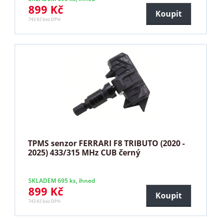
899 Kč
Koupit
743 Kč bez DPH
TPMS senzor FERRARI F8 TRIBUTO (2020 -
2025) 433/315 MHz CUB černý
SKLADEM 695 ks, ihned
899 Kč
Koupit
743 Kč bez DPH