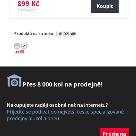
899 Kč
Koupit
743 Kč bez DPH
Produktů na stránku
16
32
48
1
2
Další
Přes 8 000 kol na prodejně!
Nakupujete raději osobně než na internetu?
Přijeďte se podívat do největší české specializované
prodejny alukol a pneu
Prodejna