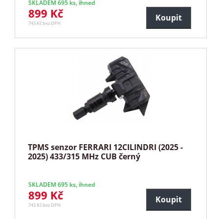
SKLADEM 695 ks, ihned
899 Kč
Koupit
743 Kč bez DPH
TPMS senzor FERRARI 12CILINDRI (2025 -
2025) 433/315 MHz CUB černý
SKLADEM 695 ks, ihned
899 Kč
Koupit
743 Kč bez DPH