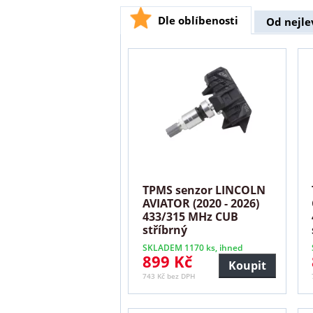
Dle oblíbenosti
Od nejle
TPMS senzor LINCOLN
AVIATOR (2020 - 2026)
433/315 MHz CUB
stříbrný
SKLADEM 1170 ks, ihned
899 Kč
Koupit
743 Kč bez DPH