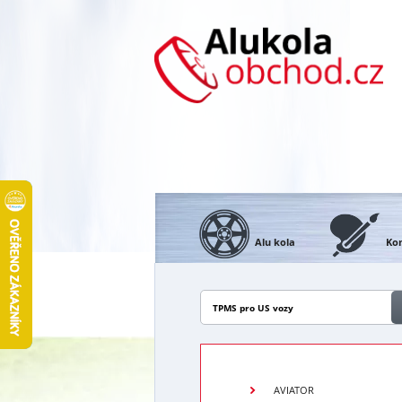
Alu kola
Kon
TPMS pro US vozy
AVIATOR