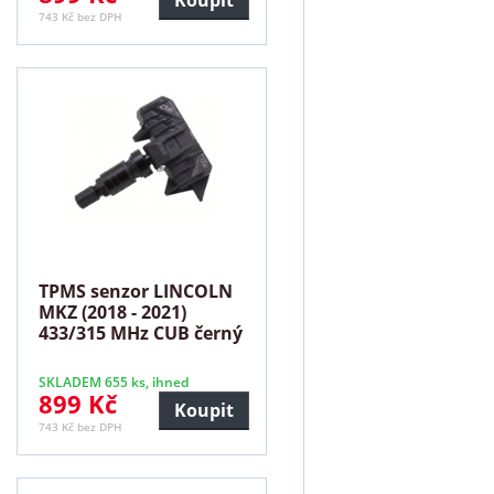
743 Kč bez DPH
TPMS senzor LINCOLN
MKZ (2018 - 2021)
433/315 MHz CUB černý
SKLADEM 655 ks, ihned
899 Kč
Koupit
743 Kč bez DPH