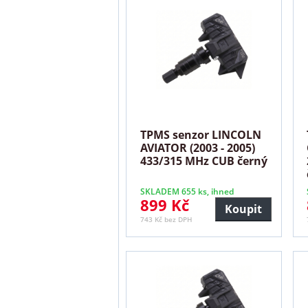
TPMS senzor LINCOLN
AVIATOR (2003 - 2005)
433/315 MHz CUB černý
SKLADEM 655 ks, ihned
899 Kč
Koupit
743 Kč bez DPH