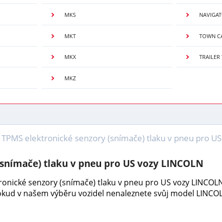
MKS
NAVIGA
MKT
TOWN C
MKX
TRAILER
MKZ
TPMS elektronické senzory (snímače) tlaku v pneu pro 
(snímače) tlaku v pneu pro US vozy LINCOLN
tronické senzory (snímače) tlaku v pneu pro US vozy LINCO
Pokud v našem výběru vozidel nenaleznete svůj model LINCO