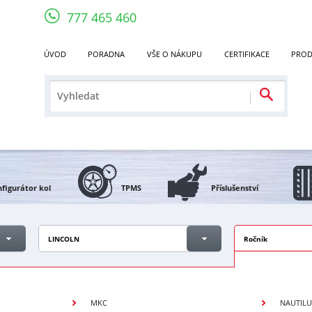
777 465 460
ÚVOD
PORADNA
VŠE O NÁKUPU
CERTIFIKACE
PROD
figurátor kol
TPMS
Příslušenství
LINCOLN
Ročník
MKC
NAUTILU