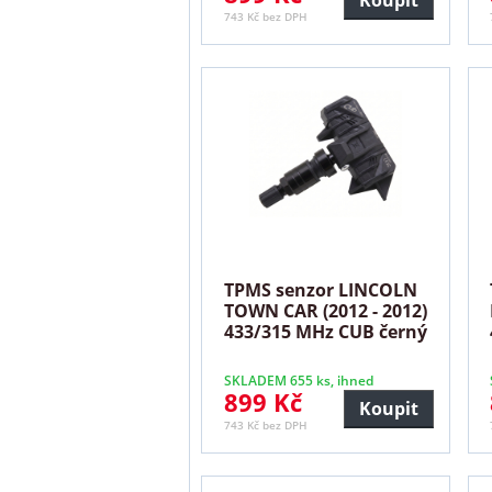
743 Kč bez DPH
TPMS senzor LINCOLN
TOWN CAR (2012 - 2012)
433/315 MHz CUB černý
SKLADEM 655 ks, ihned
899 Kč
Koupit
743 Kč bez DPH