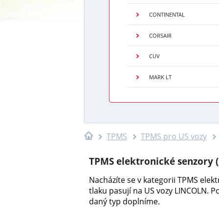
CONTINENTAL
CORSAIR
CUV
MARK LT
TPMS
TPMS pro US vozy
TPMS elektronické senzory 
Nacházíte se v kategorii TPMS elek
tlaku pasují na US vozy LINCOLN. 
daný typ doplníme.