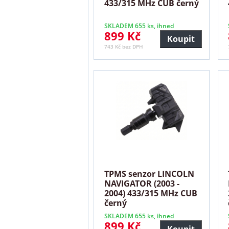
433/315 MHz CUB černý
SKLADEM 655 ks, ihned
899 Kč
Koupit
743 Kč bez DPH
TPMS senzor LINCOLN
NAVIGATOR (2003 -
2004) 433/315 MHz CUB
černý
SKLADEM 655 ks, ihned
899 Kč
Koupit