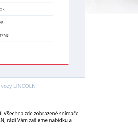
TOR
AR
 TPMS
US vozy LINCOLN
LN. Všechna zde zobrazené snímače
LN, rádi Vám zašleme nabídku a