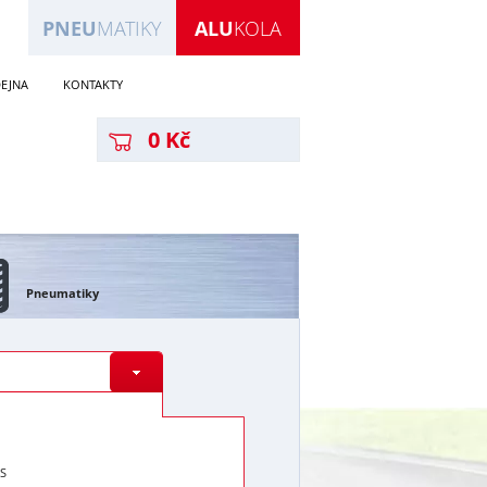
PNEU
MATIKY
ALU
KOLA
EJNA
KONTAKTY
0 Kč
Pneumatiky
S