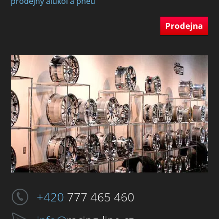
prodejny alukol a pneu
Prodejna
+420
777 465 460