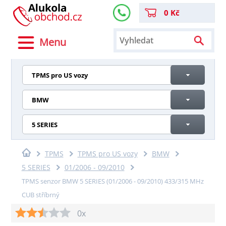
0 Kč
Menu
TPMS pro US vozy
BMW
5 SERIES
TPMS
TPMS pro US vozy
BMW
5 SERIES
01/2006 - 09/2010
TPMS senzor BMW 5 SERIES (01/2006 - 09/2010) 433/315 MHz
CUB stříbrný
0x