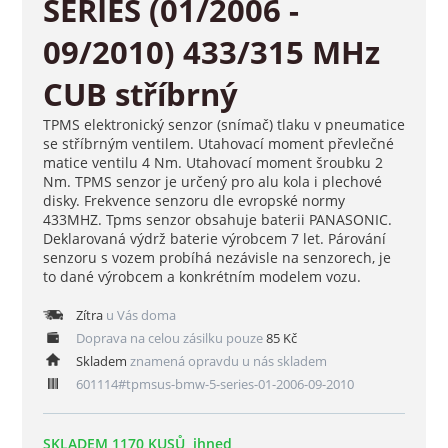
SERIES (01/2006 -
09/2010) 433/315 MHz
CUB stříbrný
TPMS elektronický senzor (snímač) tlaku v pneumatice
se stříbrným ventilem. Utahovací moment převlečné
matice ventilu 4 Nm. Utahovací moment šroubku 2
Nm. TPMS senzor je určený pro alu kola i plechové
disky. Frekvence senzoru dle evropské normy
433MHZ. Tpms senzor obsahuje baterii PANASONIC.
Deklarovaná výdrž baterie výrobcem 7 let. Párování
senzoru s vozem probíhá nezávisle na senzorech, je
to dané výrobcem a konkrétním modelem vozu.
Zítra
u Vás doma
Doprava na celou zásilku pouze
85 Kč
Skladem
znamená opravdu u nás skladem
601114#tpmsus-bmw-5-series-01-2006-09-2010
SKLADEM 1170 KUSŮ, ihned