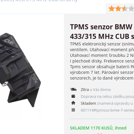
TPMS senzor BMW 7
433/315 MHz CUB s
TPMS elektronický senzor (sním
ventilem. Utahovací moment pře
Utahovací moment šroubku 2 Nm
i plechové disky. Frekvence se
Tpms senzor obsahuje baterii 
výrobcem 7 let. Párování senzo
senzorech, je to dané výrobce
Zítra
u Vás doma
Doprava na celou zásilku pou
Skladem
znamená opravdu u 
601114#tpmsus-bmw-7-series
SKLADEM 1170 KUSŮ, ihned