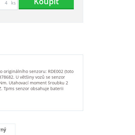
Koupit
ks
o originálního senzoru: RDE002 (toto
378682. U většiny vozů se senzor
 4 Nm. Utahovací moment šroubku 2
Z. Tpms senzor obsahuje baterii
rný