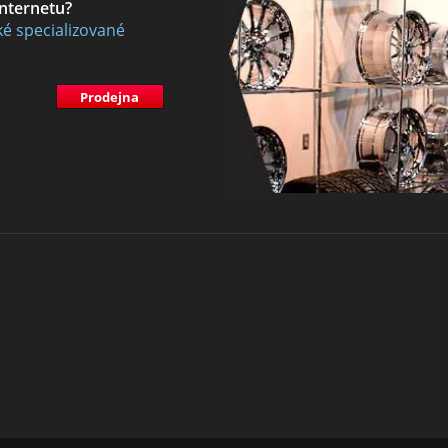
internetu?
ké specializované
Prodejna