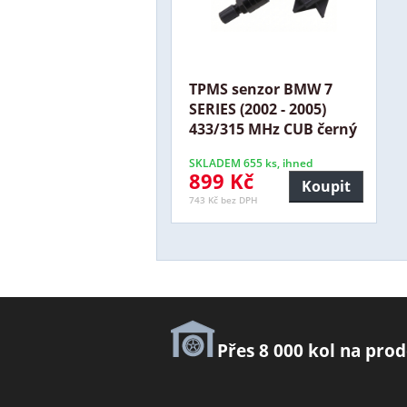
TPMS senzor BMW 7
SERIES (2002 - 2005)
433/315 MHz CUB černý
SKLADEM 655 ks, ihned
899 Kč
Koupit
743 Kč bez DPH
Přes 8 000 kol na prod