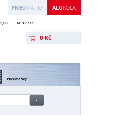
PNEU
MATIKY
ALU
KOLA
EJNA
KONTAKTY
0 Kč
Pneumatiky