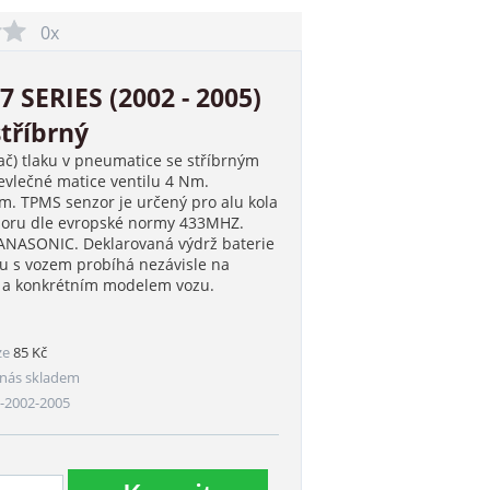
0x
 SERIES (2002 - 2005)
tříbrný
ač) tlaku v pneumatice se stříbrným
vlečné matice ventilu 4 Nm.
. TPMS senzor je určený pro alu kola
nzoru dle evropské normy 433MHZ.
PANASONIC. Deklarovaná výdrž baterie
ru s vozem probíhá nezávisle na
m a konkrétním modelem vozu.
ze
85 Kč
nás skladem
-2002-2005