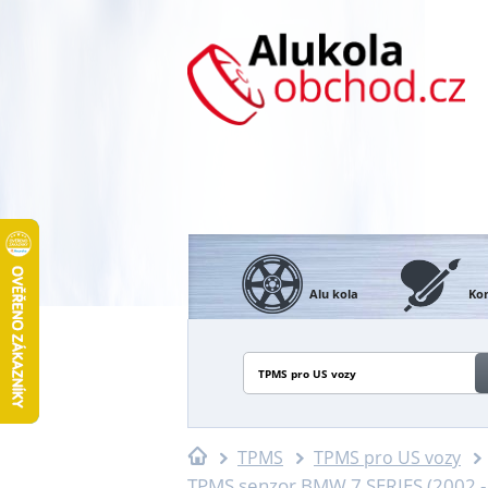
Alu kola
Kon
TPMS pro US vozy
TPMS
TPMS pro US vozy
TPMS senzor BMW 7 SERIES (2002 -