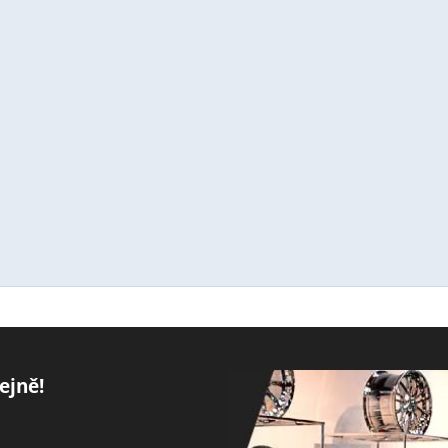
ejně!