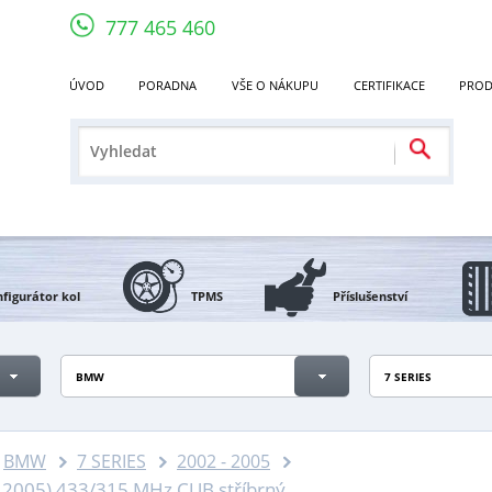
777 465 460
ÚVOD
PORADNA
VŠE O NÁKUPU
CERTIFIKACE
PROD
figurátor kol
TPMS
Příslušenství
BMW
7 SERIES
BMW
7 SERIES
2002 - 2005
 2005) 433/315 MHz CUB stříbrný