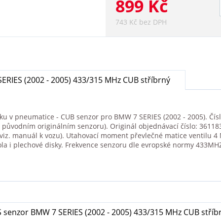
899 Kč
743 Kč bez DPH
RIES (2002 - 2005) 433/315 MHz CUB stříbrný
aku v pneumatice - CUB senzor pro BMW 7 SERIES (2002 - 2005). Čísl
m původním originálním senzoru). Originál objednávací číslo: 36118
 (viz. manuál k vozu). Utahovací moment převlečné matice ventilu
ola i plechové disky. Frekvence senzoru dle evropské normy 433MH
 senzor BMW 7 SERIES (2002 - 2005) 433/315 MHz CUB stříb