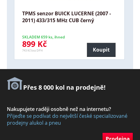
TPMS senzor BUICK LUCERNE (2007 -
2011) 433/315 MHz CUB černý
SKLADEM 659 ks, ihned
899 Kč
Koupit
743 Kč bez DPH
Přes 8 000 kol na prodejně!
Nakupujete raději osobně než na internetu?
Přijeďte se podívat do největší české specializované
prodejny alukol a pneu
Prodejna