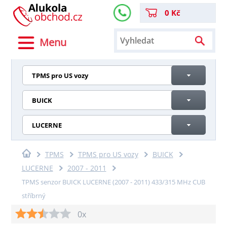
0 Kč
Menu
TPMS pro US vozy
BUICK
LUCERNE
TPMS
TPMS pro US vozy
BUICK
LUCERNE
2007 - 2011
TPMS senzor BUICK LUCERNE (2007 - 2011) 433/315 MHz CUB
stříbrný
0x