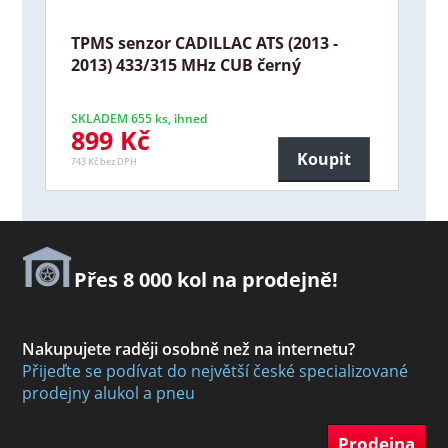
TPMS senzor CADILLAC ATS (2013 -
2013) 433/315 MHz CUB černý
SKLADEM 655 ks, ihned
899 Kč
Koupit
743 Kč bez DPH
Přes 8 000 kol na prodejně!
Nakupujete raději osobně než na internetu?
Přijeďte se podívat do největší české specializované
prodejny alukol a pneu
Prodejna