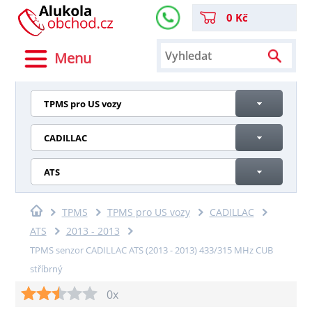
0 Kč
Menu
TPMS pro US vozy
CADILLAC
ATS
TPMS
TPMS pro US vozy
CADILLAC
ATS
2013 - 2013
TPMS senzor CADILLAC ATS (2013 - 2013) 433/315 MHz CUB
stříbrný
0x