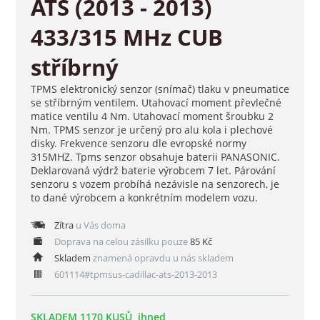
ATS (2013 - 2013)
433/315 MHz CUB
stříbrný
TPMS elektronický senzor (snímač) tlaku v pneumatice
se stříbrným ventilem. Utahovací moment převlečné
matice ventilu 4 Nm. Utahovací moment šroubku 2
Nm. TPMS senzor je určený pro alu kola i plechové
disky. Frekvence senzoru dle evropské normy
315MHZ. Tpms senzor obsahuje baterii PANASONIC.
Deklarovaná výdrž baterie výrobcem 7 let. Párování
senzoru s vozem probíhá nezávisle na senzorech, je
to dané výrobcem a konkrétním modelem vozu.
Zítra
u Vás doma
Doprava na celou zásilku pouze
85 Kč
Skladem
znamená opravdu u nás skladem
601114#tpmsus-cadillac-ats-2013-2013
SKLADEM 1170 KUSŮ, ihned