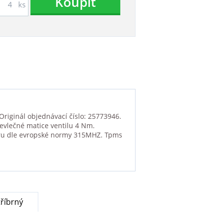
Koupit
ks
Originál objednávací číslo: 25773946.
řevlečné matice ventilu 4 Nm.
oru dle evropské normy 315MHZ. Tpms
říbrný