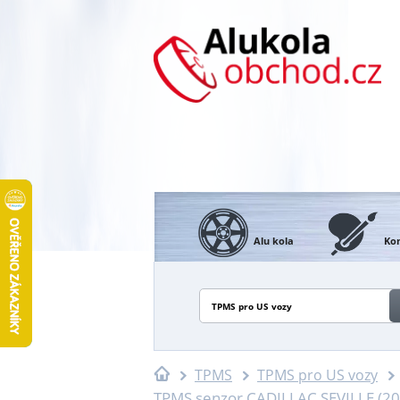
Alu kola
Kon
TPMS pro US vozy
TPMS
TPMS pro US vozy
TPMS senzor CADILLAC SEVILLE (20