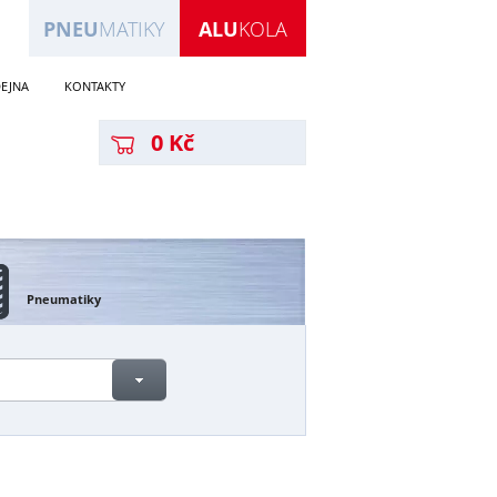
PNEU
MATIKY
ALU
KOLA
EJNA
KONTAKTY
0 Kč
Pneumatiky