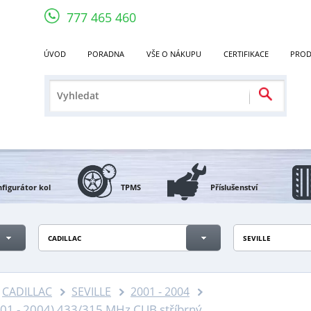
777 465 460
ÚVOD
PORADNA
VŠE O NÁKUPU
CERTIFIKACE
PROD
figurátor kol
TPMS
Příslušenství
CADILLAC
SEVILLE
CADILLAC
SEVILLE
2001 - 2004
01 - 2004) 433/315 MHz CUB stříbrný