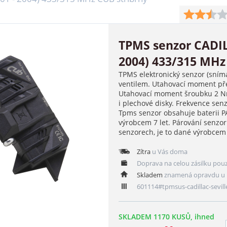
TPMS senzor CADIL
2004) 433/315 MHz
TPMS elektronický senzor (sním
ventilem. Utahovací moment pře
Utahovací moment šroubku 2 Nm
i plechové disky. Frekvence se
Tpms senzor obsahuje baterii 
výrobcem 7 let. Párování senzo
senzorech, je to dané výrobce
Zítra
u Vás doma
Doprava na celou zásilku pou
Skladem
znamená opravdu u 
601114#tpmsus-cadillac-sevill
SKLADEM 1170 KUSŮ, ihned