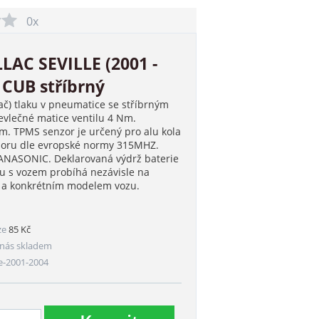
0x
LAC SEVILLE (2001 -
 CUB stříbrný
ač) tlaku v pneumatice se stříbrným
vlečné matice ventilu 4 Nm.
. TPMS senzor je určený pro alu kola
nzoru dle evropské normy 315MHZ.
PANASONIC. Deklarovaná výdrž baterie
ru s vozem probíhá nezávisle na
m a konkrétním modelem vozu.
ze
85 Kč
nás skladem
e-2001-2004