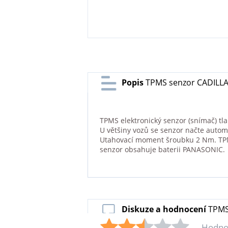
Popis
TPMS senzor CADILLAC
TPMS elektronický senzor (snímač) tl
U většiny vozů se senzor načte autom
Utahovací moment šroubku 2 Nm. TPMS
senzor obsahuje baterii PANASONIC.
Diskuze a hodnocení
TPMS
Hodno