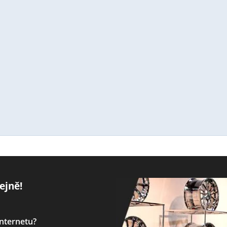
ejně!
internetu?