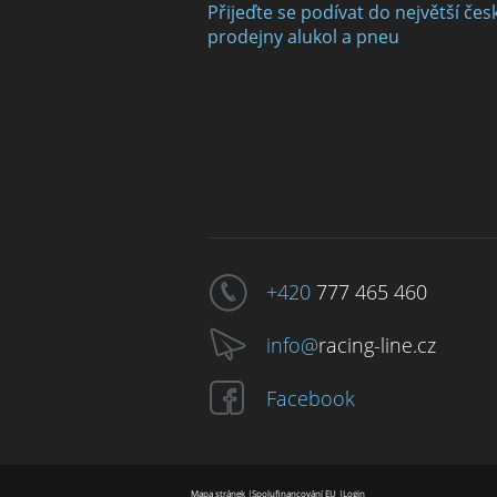
Přijeďte se podívat do největší čes
prodejny alukol a pneu
+420
777 465 460
info@
racing-line.cz
Facebook
Mapa stránek
|
Spolufinancování EU
|
Login