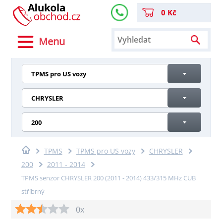
0 Kč
Menu
TPMS pro US vozy
CHRYSLER
200
TPMS
TPMS pro US vozy
CHRYSLER
200
2011 - 2014
TPMS senzor CHRYSLER 200 (2011 - 2014) 433/315 MHz CUB
stříbrný
0x