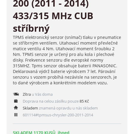
200 (2011 - 2014)
433/315 MHz CUB
stříbrný
TPMS elektronický senzor (snímač) tlaku v pneumatice
se stříbrným ventilem. Utahovací moment převlečné
matice ventilu 4 Nm. Utahovací moment šroubku 2
Nm. TPMS senzor je určený pro alu kola i plechové
disky. Frekvence senzoru dle evropské normy
315MHZ. Tpms senzor obsahuje baterii PANASONIC.
Deklarovaná výdrž baterie výrobcem 7 let. Párování
senzoru s vozem probíhá nezávisle na senzorech, je
to dané výrobcem a konkrétním modelem vozu.
Zítra
u Vás doma
Doprava na celou zásilku pouze
85 Kč
Skladem
znamená opravdu u nás skladem
601114#tpmsus-chrysler-200-2011-2014
SKLADEM 1170 KUSŮ, ihned