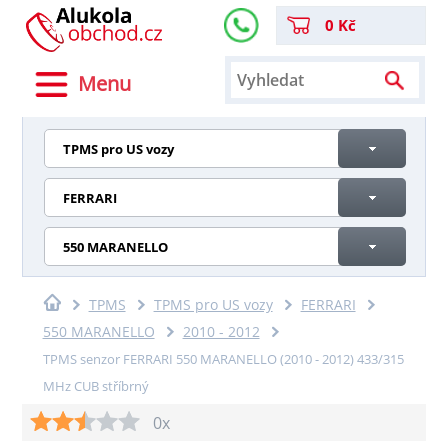
0 Kč
Menu
TPMS pro US vozy
FERRARI
550 MARANELLO
TPMS
TPMS pro US vozy
FERRARI
550 MARANELLO
2010 - 2012
TPMS senzor FERRARI 550 MARANELLO (2010 - 2012) 433/315
MHz CUB stříbrný
0x