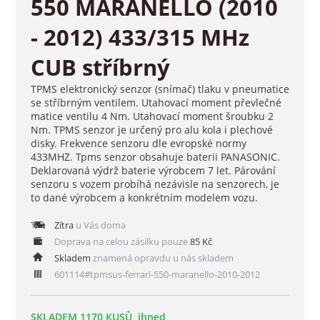
550 MARANELLO (2010
- 2012) 433/315 MHz
CUB stříbrný
TPMS elektronický senzor (snímač) tlaku v pneumatice
se stříbrným ventilem. Utahovací moment převlečné
matice ventilu 4 Nm. Utahovací moment šroubku 2
Nm. TPMS senzor je určený pro alu kola i plechové
disky. Frekvence senzoru dle evropské normy
433MHZ. Tpms senzor obsahuje baterii PANASONIC.
Deklarovaná výdrž baterie výrobcem 7 let. Párování
senzoru s vozem probíhá nezávisle na senzorech, je
to dané výrobcem a konkrétním modelem vozu.
Zítra
u Vás doma
Doprava na celou zásilku pouze
85 Kč
Skladem
znamená opravdu u nás skladem
601114#tpmsus-ferrari-550-maranello-2010-2012
SKLADEM 1170 KUSŮ, ihned